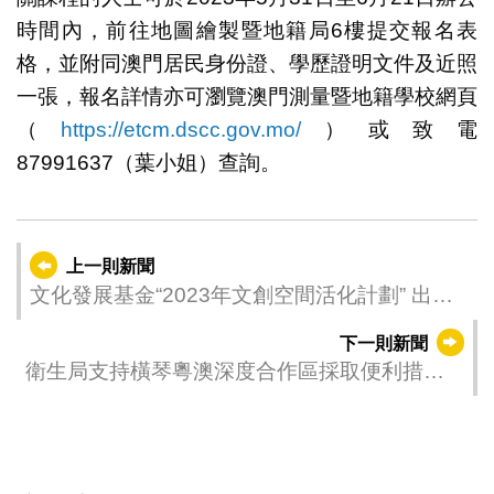
時間內，前往地圖繪製暨地籍局6樓提交報名表
格，並附同澳門居民身份證、學歷證明文件及近照
一張，報名詳情亦可瀏覽澳門測量暨地籍學校網頁
（
https://etcm.dscc.gov.mo/
）或致電
87991637（葉小姐）查詢。
上一則新聞
文化發展基金“2023年文創空間活化計劃” 出租
南灣‧雅文湖畔12間商舖現公開招標
下一則新聞
衛生局支持橫琴粵澳深度合作區採取便利措施
鼓勵本澳15類醫療人員在深合區執業