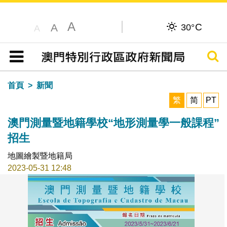
A
C
A
30°
A
搜尋
目錄
首頁
新聞
繁
简
PT
澳門測量暨地籍學校“地形測量學一般課程”
招生
地圖繪製暨地籍局
2023-05-31 12:48