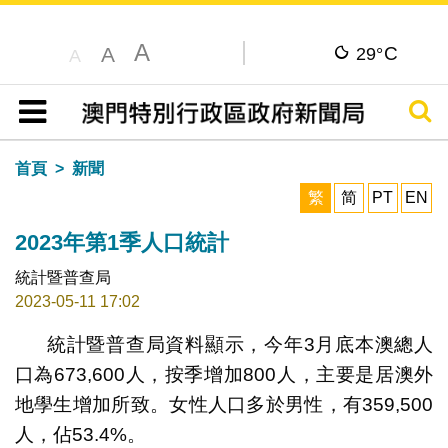
A
C
A
29°
A
搜尋
目錄
首頁
新聞
繁
简
PT
EN
2023年第1季人口統計
統計暨普查局
2023-05-11 17:02
統計暨普查局資料顯示，今年3月底本澳總人
口為673,600人，按季增加800人，主要是居澳外
地學生增加所致。女性人口多於男性，有359,500
人，佔53.4%。