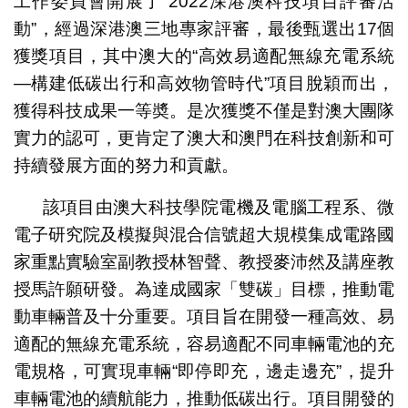
工作委員會開展了“2022深港澳科技項目評審活
動”，經過深港澳三地專家評審，最後甄選出17個
獲獎項目，其中澳大的“高效易適配無線充電系統
—構建低碳出行和高效物管時代”項目脫穎而出，
獲得科技成果一等奬。是次獲獎不僅是對澳大團隊
實力的認可，更肯定了澳大和澳門在科技創新和可
持續發展方面的努力和貢獻。
該項目由澳大科技學院電機及電腦工程系、微
電子研究院及模擬與混合信號超大規模集成電路國
家重點實驗室副教授林智聲、教授麥沛然及講座教
授馬許願研發。為達成國家「雙碳」目標，推動電
動車輛普及十分重要。項目旨在開發一種高效、易
適配的無線充電系統，容易適配不同車輛電池的充
電規格，可實現車輛“即停即充，邊走邊充”，提升
車輛電池的續航能力，推動低碳出行。項目開發的