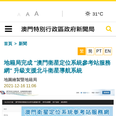
A
C
A
31°
A
搜尋
目錄
首頁
新聞
繁
简
PT
EN
地籍局完成 "澳門衛星定位系統參考站服務
網" 升級支援北斗衛星導航系統
地圖繪製暨地籍局
2021-12-16 11:06