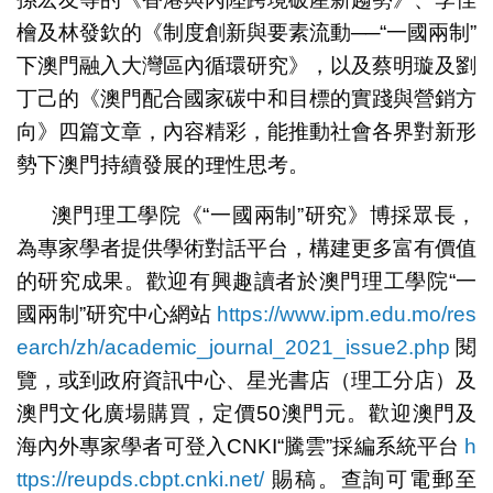
檜及林發欽的《制度創新與要素流動──“一國兩制”
下澳門融入大灣區內循環研究》，以及蔡明璇及劉
丁己的《澳門配合國家碳中和目標的實踐與營銷方
向》四篇文章，內容精彩，能推動社會各界對新形
勢下澳門持續發展的理性思考。
澳門理工學院《“一國兩制”研究》博採眾長，
為專家學者提供學術對話平台，構建更多富有價值
的研究成果。歡迎有興趣讀者於澳門理工學院“一
國兩制”研究中心網站
https://www.ipm.edu.mo/res
earch/zh/academic_journal_2021_issue2.php
閱
覽，或到政府資訊中心、星光書店（理工分店）及
澳門文化廣場購買，定價50澳門元。歡迎澳門及
海內外專家學者可登入CNKI“騰雲”採編系統平台
h
ttps://reupds.cbpt.cnki.net/
賜稿。查詢可電郵至