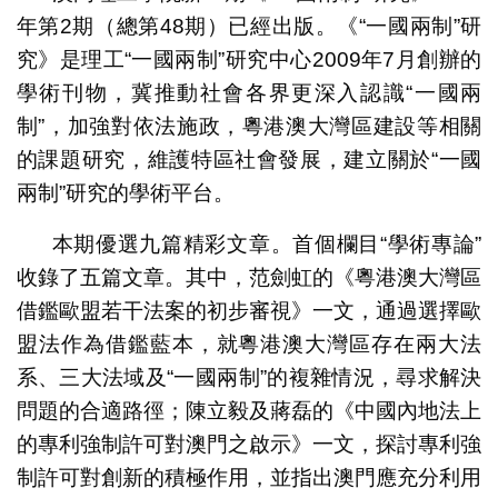
年第2期（總第48期）已經出版。《“一國兩制”研
究》是理工“一國兩制”研究中心2009年7月創辦的
學術刊物，冀推動社會各界更深入認識“一國兩
制”，加強對依法施政，粵港澳大灣區建設等相關
的課題研究，維護特區社會發展，建立關於“一國
兩制”研究的學術平台。
本期優選九篇精彩文章。首個欄目“學術專論”
收錄了五篇文章。其中，范劍虹的《粵港澳大灣區
借鑑歐盟若干法案的初步審視》一文，通過選擇歐
盟法作為借鑑藍本，就粵港澳大灣區存在兩大法
系、三大法域及“一國兩制”的複雜情況，尋求解決
問題的合適路徑；陳立毅及蔣磊的《中國內地法上
的專利強制許可對澳門之啟示》一文，探討專利強
制許可對創新的積極作用，並指出澳門應充分利用