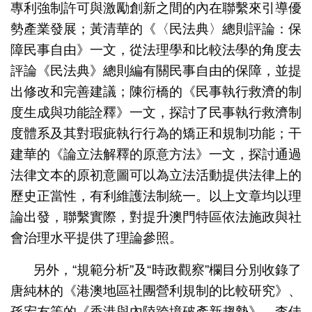
專利強制許可與激勵創新之間的內在聯繫來引導優
勢產業發展；黃清華的《〈民法典〉總則評論：保
障民事自由》一文，從法理學和比較法學的角度去
評論《民法典》總則編有關民事自由的保障，並提
出修改和完善建議；陳衍橋的《民事執行救濟的制
度生成與功能詮釋》一文，探討了民事執行救濟制
度體系及其對瑕疵執行行為的矯正和規制功能；干
建華的《論立法解釋的原意方法》一文，探討通過
法律文本的原初意圖可以為立法活動提供法律上的
歷史正當性，有利維護法制統一。以上文章均以理
論出發，聯繫實際，對提升澳門特區依法施政與社
會治理水平提供了理論參照。
另外，“規範分析”及“時政觀察”欄目分別收錄了
唐純林的《港澳地區社團營利規制的比較研究》、
孫宏友等的《香港與內陸跨境破產新趨勢》、李佳