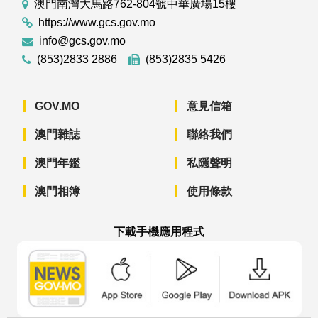
澳門南灣大馬路762-804號中華廣場15樓
https://www.gcs.gov.mo
info@gcs.gov.mo
(853)2833 2886
(853)2835 5426
GOV.MO
意見信箱
澳門雜誌
聯絡我們
澳門年鑑
私隱聲明
澳門相簿
使用條款
下載手機應用程式
澳門政府新聞 APP - App Store 下載
澳門政府新聞 APP - Googl
澳門政府新聞 