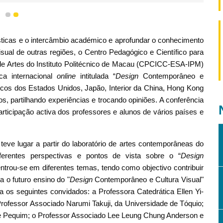
1
2
sticas e o intercâmbio académico e aprofundar o conhecimento
isual de outras regiões, o Centro Pedagógico e Científico para
r de Artes do Instituto Politécnico de Macau (CPCICC-ESA-IPM)
ca internacional
online
intitulada “
Design
Contemporâneo e
icos dos Estados Unidos, Japão, Interior da China, Hong Kong
os, partilhando experiências e trocando opiniões. A conferência
rticipação activa dos professores e alunos de vários países e
eve lugar a partir do laboratório de artes contemporâneas do
rentes perspectivas e pontos de vista sobre o “
Design
ntrou-se em diferentes temas, tendo como objectivo contribuir
o futuro ensino do "
Design
Contemporâneo e Cultura Visual"
a os seguintes convidados: a Professora Catedrática Ellen Yi-
rofessor Associado Narumi Takuji, da Universidade de Tóquio;
de Pequim; o Professor Associado Lee Leung Chung Anderson e