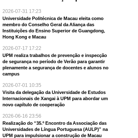
2026-07-31 17:23
Universidade Politécnica de Macau eleita como
membro do Conselho Geral da Aliança das
Instituições do Ensino Superior de Guangdong,
Hong Kong e Macau
2026-07-17 17:22
UPM realiza trabalhos de prevenção e inspecção
de segurança no período de Verão para garantir
NTE
plenamente a segurança de docentes e alunos no
campus
2026-07-01 10:35
Visita da delegação da Universidade de Estudos
Internacionais de Xangai à UPM para abordar um
novo capítulo de cooperação
2026-06-16 23:56
Realização do “35.º Encontro da Associação das
Universidades de Língua Portuguesa (AULP)” na
UPM para impulsionar a construção de Macau