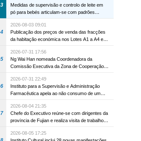
3
Medidas de supervisão e controlo de leite em
pó para bebés articulam-se com padrões
internacionais Serviços interdepartamentais
2026-08-03 09:01
envidam esforços para assegurar a saúde dos
4
Publicação dos preços de venda das fracções
bebés e crianças, assim como a segurança
da habitação económica nos Lotes A1 a A4 e
alimentar
A12 da Zona A dos Novos Aterros
2026-07-31 17:56
5
Ng Wai Han nomeada Coordenadora da
Comissão Executiva da Zona de Cooperação
Aprofundada entre Guangdong e Macau em
2026-07-31 22:49
Hengqin
6
Instituto para a Supervisão e Administração
Farmacêutica apela ao não consumo de um
produto com substâncias medicamentosas
2026-08-04 21:35
ocidentais
7
Chefe do Executivo reúne-se com dirigentes da
província de Fujian e realiza visita de trabalho
em Fuzhou
2026-08-05 17:25
8
Instituto Cultural inclui 28 novas manifestações