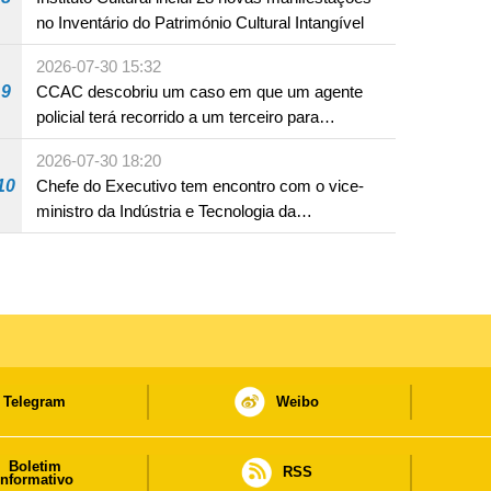
no Inventário do Património Cultural Intangível
2026-07-30 15:32
9
CCAC descobriu um caso em que um agente
policial terá recorrido a um terceiro para
assumir por si a culpa na sequência de uma
2026-07-30 18:20
infracção rodoviária
10
Chefe do Executivo tem encontro com o vice-
ministro da Indústria e Tecnologia da
Informação
Telegram
Weibo
Boletim
RSS
informativo