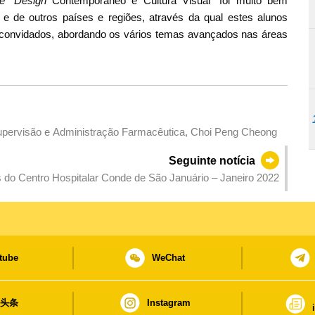
ne
"
Design
Contemporâneo e Cultura Visual" foi muito bem
 e de outros países e regiões, através da qual estes alunos
 convidados, abordando os vários temas avançados nas áreas
Supervisão e Administração Farmacêutica, Choi Peng Cheong
Seguinte notícia
 do Centro Hospitalar Conde de São Januário – Janeiro 2022
tube
WeChat
日头条
Instagram