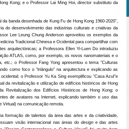
ong Kong; e o Professor Lai Ming Hoi, director substituto da
ral da banda desenhada de Kung Fu de Hong Kong 1960-2020",
ria do desenvolvimento das indústrias culturais e criativas da
ssor Lee Leung Chung Anderson aproveitou os exemplos da
Medicina Tradicional Chinesa e Ocidental para compartilhar com
tes arquitectónicas; a Professora Ellen Yi-Luen Do introduziu
tituição ATLAS, como, por exemplo, os novos nanomateriais e o
va, etc.; o Professor Fang Yong apresentou o tema "Culturas
ando como foco o "triângulo" na arquitectura e explicando as
e ocidental; o Professor Yu Ka Sing exemplificou "Casa Azul"e
 da revitalização e utilização de edifícios históricos de Hong
a Revitalização dos Edifícios Históricos de Hong Kong; o
antes de avatares na Internet, explicando também o uso das
 Virtual) na comunicação remota.
 formação de talentos da área das artes e da criatividade,
possuam visão internacional nas áreas do
design
e das artes