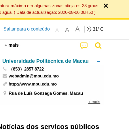
ratura máxima em algumas zonas atinja os 33 graus
 água. ( Data de actualização: 2026-08-06 06H50 )
A
A
Saltar para o conteúdo
31°
C
A
+ mais
Universidade Politécnica de Macau
（853）2857 8722
webadmin@mpu.edu.mo
http://www.mpu.edu.mo
Rua de Luís Gonzaga Gomes, Macau
+ mais
Notícias dos serviços públicos