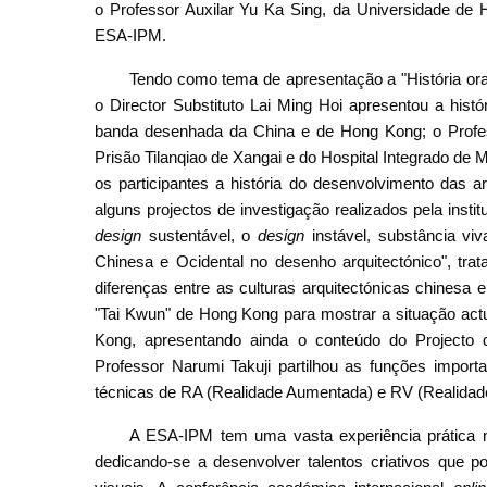
o Professor Auxilar Yu Ka Sing, da Universidade de H
ESA-IPM.
Tendo como tema de apresentação a "História o
o Director Substituto Lai Ming Hoi apresentou a histó
banda desenhada da China e de Hong Kong; o Profe
Prisão Tilanqiao de Xangai e do Hospital Integrado de 
os participantes a história do desenvolvimento das ar
alguns projectos de investigação realizados pela ins
design
sustentável, o
design
instável, substância vi
Chinesa e Ocidental no desenho arquitectónico", trat
diferenças entre as culturas arquitectónicas chinesa 
"Tai Kwun" de Hong Kong para mostrar a situação actual
Kong, apresentando ainda o conteúdo do Projecto d
Professor Narumi Takuji partilhou as funções import
técnicas de RA (Realidade Aumentada) e RV (Realidade
A ESA-IPM tem uma vasta experiência prática na
dedicando-se a desenvolver talentos criativos que 