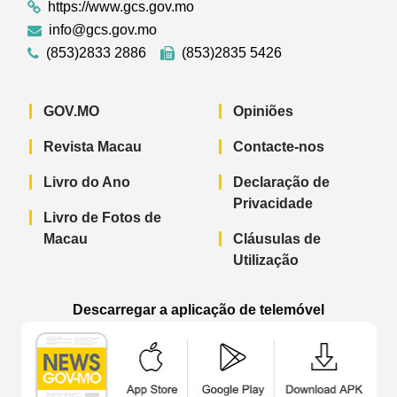
https://www.gcs.gov.mo
info@gcs.gov.mo
(853)2833 2886
(853)2835 5426
GOV.MO
Opiniões
Revista Macau
Contacte-nos
Livro do Ano
Declaração de
Privacidade
Livro de Fotos de
Macau
Cláusulas de
Utilização
Descarregar a aplicação de telemóvel
Aplicação de telemóvel “Notícias do G
Aplicação de telemóvel “
Aplicação 