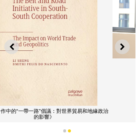
上一則
下一
盛力
治
1
2