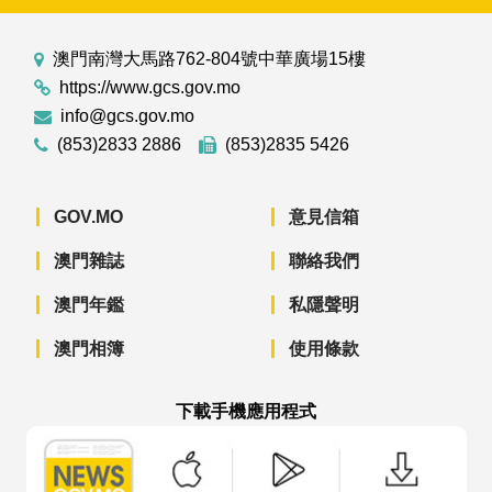
澳門南灣大馬路762-804號中華廣場15樓
https://www.gcs.gov.mo
info@gcs.gov.mo
(853)2833 2886
(853)2835 5426
GOV.MO
意見信箱
澳門雜誌
聯絡我們
澳門年鑑
私隱聲明
澳門相簿
使用條款
下載手機應用程式
澳門政府新聞 APP - App Store 下載
澳門政府新聞 APP - Googl
澳門政府新聞 