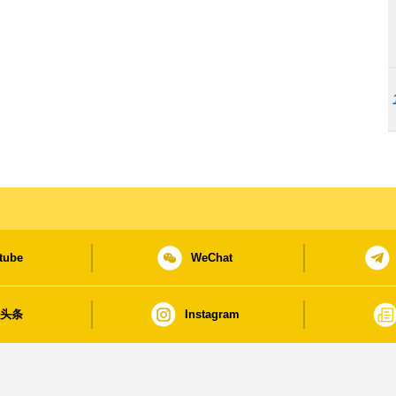
tube
WeChat
日头条
Instagram