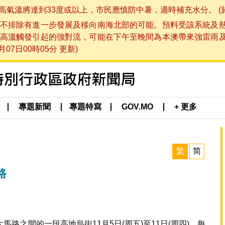
將達到33度或以上，市民應慎防中暑，適時補充水分。 (於 202
不排除有進一步發展及移向南海北部的可能。預料受該系統及
高溫觸發引起的強對流，可能在下午至晚間為本澳帶來強雷雨
07日00時05分 更新)
專題新聞
專題特寫
GOV.MO
+ 更多
繁
简
路
路之間的一段高地烏街11月5日(周五)至11日(周四)，每