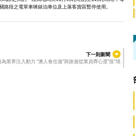
。相關路段之電單車咪錶泊車位及上落客貨區暫停使用。
下一則新聞
為業界注入動力 “澳人食住遊”與旅遊從業員齊心度“疫”境