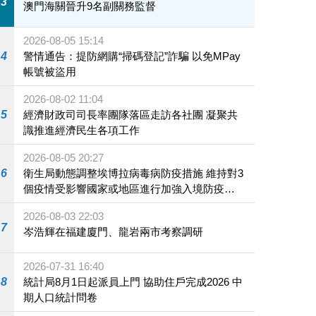
3
澳門海關晉升9名副關務監督
2026-08-05 15:14
4
警情通告：提防網購“掃碼登記”詐騙 以免MPay
帳號被盜用
2026-08-02 11:04
5
經濟財政司司長率團隊落區走訪各社團 凝聚共
識推進經濟民生各項工作
2026-08-05 20:27
6
衛生局動態調整埃博拉病毒病防疫措施 維持對3
個疫情受影響國家或地區進行加強入境防疫措
施
2026-08-03 22:03
7
岑浩輝在福建廈門、龍岩兩市考察調研
2026-07-31 16:40
8
統計局8月1日起派員上門 協助住戶完成2026 中
期人口統計問卷