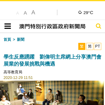
A
C
A
29°
A
搜尋
目錄
首頁
新聞
繁
简
PT
學生反應踴躍 劉偉明主席網上分享澳門會
展業的發展挑戰與機遇
高等教育局
2020-12-29 11:51