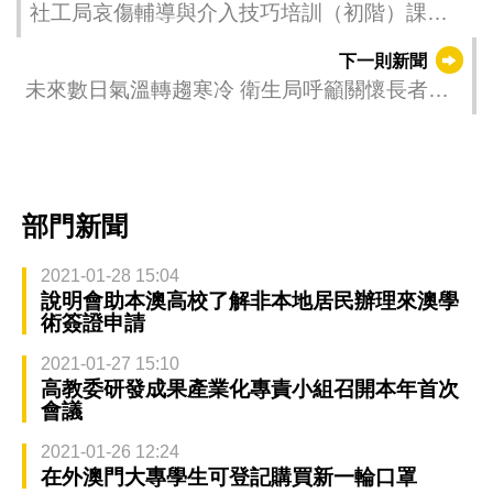
社工局哀傷輔導與介入技巧培訓（初階）課程
順利舉行
下一則新聞
未來數日氣溫轉趨寒冷 衛生局呼籲關懷長者和
病者預防低溫症
部門新聞
2021-01-28 15:04
說明會助本澳高校了解非本地居民辦理來澳學
術簽證申請
2021-01-27 15:10
高教委研發成果產業化專責小組召開本年首次
會議
2021-01-26 12:24
在外澳門大專學生可登記購買新一輪口罩