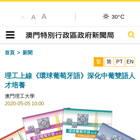
A
C
A
30°
A
搜尋
目錄
首頁
新聞
繁
简
PT
EN
理工上線《環球葡萄牙語》深化中葡雙語人
才培養
澳門理工大學
2020-05-05 10:00