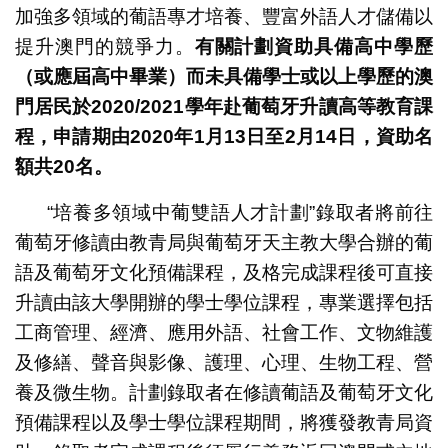
加強多領域的葡語專才培養、豐富外語人才儲備以
提升澳門的競爭力。
有關計劃資助具備高中學歷
（或應屆高中畢業）而未具備學士或以上學歷的澳
門居民於
2020/2021
學年赴葡萄牙升讀高等教育課
程，申請期由2020
年1
月13
日至2
月14
日，資助名
額共20
名。
“培養多領域中葡雙語人才計劃”錄取者將前往
葡萄牙修讀由教青局與葡萄牙天主教大學合辦的葡
語及葡萄牙文化預備課程，及格完成課程後可直接
升讀由該大學開辦的學士學位課程，專業選擇包括
工商管理、經濟、應用外語、社會工作、文物維護
及修繕、聲音與影像、護理、心理、生物工程、營
養及微生物。計劃錄取者在修讀葡語及葡萄牙文化
預備課程以及學士學位課程期間，將獲發教青局資