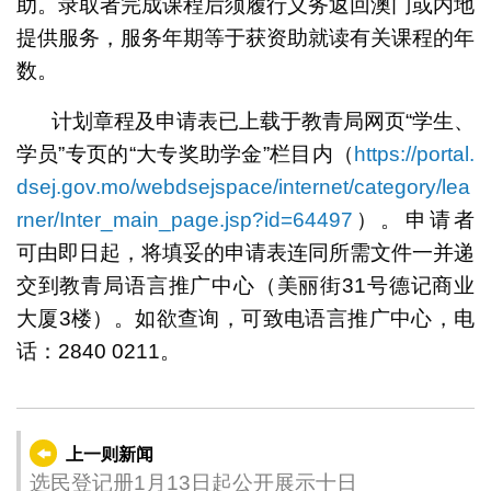
助。录取者完成课程后须履行义务返回澳门或内地
提供服务，服务年期等于获资助就读有关课程的年
数。
计划章程及申请表已上载于教青局网页“学生、
学员”专页的“大专奖助学金”栏目内（
https://portal.
dsej.gov.mo/webdsejspace/internet/category/lea
rner/Inter_main_page.jsp?id=64497
）。申请者
可由即日起，将填妥的申请表连同所需文件一并递
交到教青局语言推广中心（美丽街31号德记商业
大厦3楼）。如欲查询，可致电语言推广中心，电
话：2840 0211。
上一则新闻
选民登记册1月13日起公开展示十日