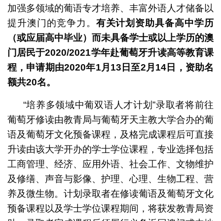
加强多领域的葡语专才培养、丰富外语人才储备以
提升澳门的竞争力。
有关计划资助具备高中学历
（或应届高中毕业）而未具备学士或以上学历的澳
门居民于
2020/2021
学年赴葡萄牙升读高等教育课
程，申请期由2020
年1
月13
日至2
月14
日，资助名
额共20
名。
“培养多领域中葡双语人才计划”录取者将前往
葡萄牙修读由教青局与葡萄牙天主教大学合办的葡
语及葡萄牙文化预备课程，及格完成课程后可直接
升读由该大学开办的学士学位课程，专业选择包括
工商管理、经济、应用外语、社会工作、文物维护
及修缮、声音与影像、护理、心理、生物工程、营
养及微生物。计划录取者在修读葡语及葡萄牙文化
预备课程以及学士学位课程期间，将获发教青局资