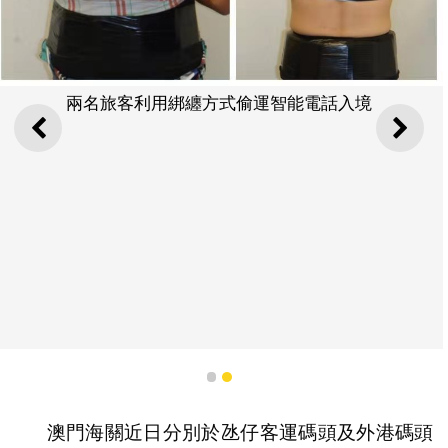
兩名旅客利用綁纏方式偷運智能電話入境
上一則
下一
1
2
澳門海關近日分別於氹仔客運碼頭及外港碼頭