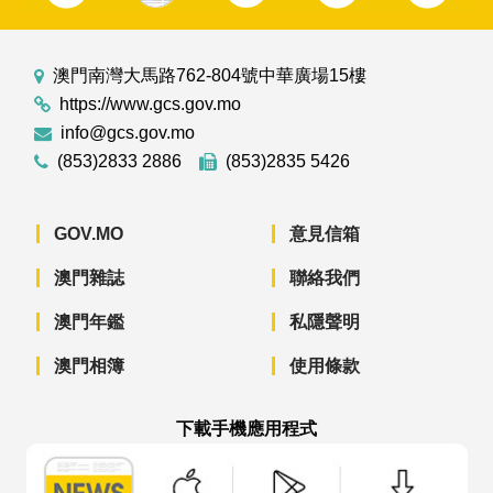
澳門南灣大馬路762-804號中華廣場15樓
https://www.gcs.gov.mo
info@gcs.gov.mo
(853)2833 2886
(853)2835 5426
GOV.MO
意見信箱
澳門雜誌
聯絡我們
澳門年鑑
私隱聲明
澳門相簿
使用條款
下載手機應用程式
澳門政府新聞 APP - App Store 下載
澳門政府新聞 APP - Googl
澳門政府新聞 