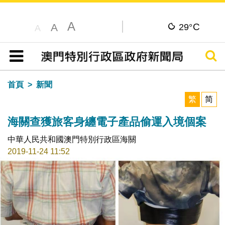
A
C
A
29°
A
搜尋
目錄
首頁
新聞
繁
简
海關查獲旅客身纏電子產品偷運入境個案
中華人民共和國澳門特別行政區海關
2019-11-24 11:52