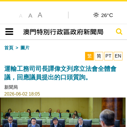
A
C
A
26°
A
搜尋
目錄
首頁
圖片
繁
简
PT
EN
運輸工務司司長譚偉文列席立法會全體會
議，回應議員提出的口頭質詢。
新聞局
2026-06-02 18:05