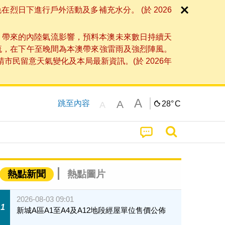
日下進行戶外活動及多補充水分。 (於 2026
」帶來的內陸氣流影響，預料本澳未來數日持續天
流，在下午至晚間為本澳帶來強雷雨及強烈陣風。
民留意天氣變化及本局最新資訊。(於 2026年
A
A
跳至內容
28°
C
A
熱點新聞
熱點圖片
2026-08-03 09:01
1
新城A區A1至A4及A12地段經屋單位售價公佈