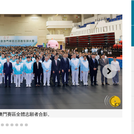
下一則
澳門賽區全體志願者合影。
3
4
5
6
7
8
9