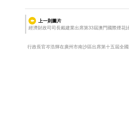
上一則圖片
經濟財政司司長戴建業出席第33屆澳門國際煙花
行政長官岑浩輝在廣州市南沙區出席第十五屆全國
匹克運動會火種採集儀式。