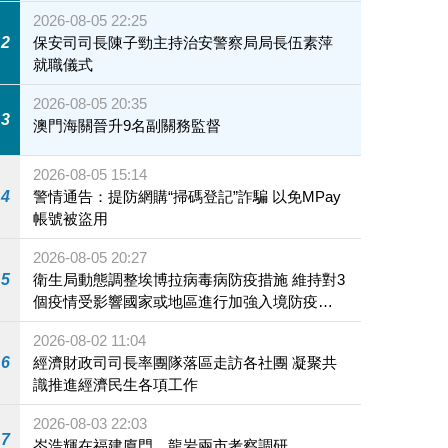
2026-08-05 22:25
2
保安司司長陳子勁主持治安警察局局長伍素萍
就職儀式
2026-08-05 20:35
3
澳門海關晉升9名副關務監督
2026-08-05 15:14
4
警情通告：提防網購“掃碼登記”詐騙 以免MPay
帳號被盜用
2026-08-05 20:27
5
衛生局動態調整埃博拉病毒病防疫措施 維持對3
個疫情受影響國家或地區進行加強入境防疫措
施
2026-08-02 11:04
6
經濟財政司司長率團隊落區走訪各社團 凝聚共
識推進經濟民生各項工作
2026-08-03 22:03
7
岑浩輝在福建廈門、龍岩兩市考察調研