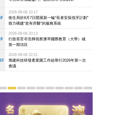
2026-08-06 10:17
8
衛生局於8月7日開展新一輪“長者安裝假牙計劃”
致力構建“老有所醫”的服務系統
2026-08-06 20:13
9
行政長官岑浩輝視察澳琴國際教育（大學）城
第一期項目
2026-08-06 22:21
10
籌建科技研發產業園工作組舉行2026年第一次
會議
宣傳及推廣
賡續中葡傳統友誼 續寫“一國兩制”新篇章 — 澳門“一國
澳門名片集
行政長官岑浩輝11月18日發表2026年施政報
施政特寫
澳門特別行政區經濟和社會發展第二個五
橫琴粵澳深度合作區專題網站
施政小講堂
走進澳門
澳門相簿2020
《澳门微视