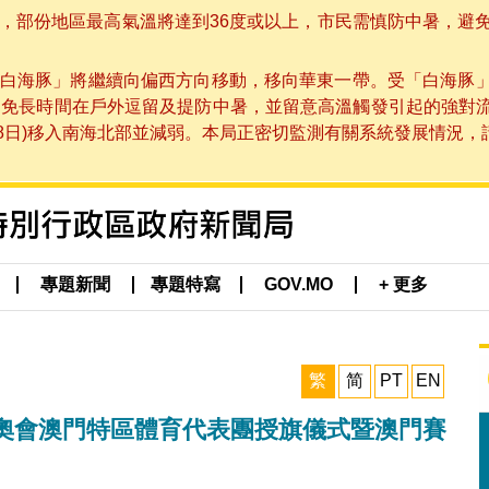
部份地區最高氣溫將達到36度或以上，市民需慎防中暑，避免在烈
白海豚」將繼續向偏西方向移動，移向華東一帶。受「白海豚
避免長時間在戶外逗留及提防中暑，並留意高溫觸發引起的強對
8日)移入南海北部並減弱。本局正密切監測有關系統發展情況，請市
專題新聞
專題特寫
GOV.MO
+ 更多
繁
简
PT
EN
奧會澳門特區體育代表團授旗儀式暨澳門賽