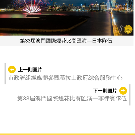
第33屆澳門國際煙花比賽匯演—日本隊伍
上一則圖片
市政署組織媒體參觀慕拉士政府綜合服務中心
下一則圖片
第33屆澳門國際煙花比賽匯演—菲律賓隊伍