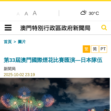
A
C
A
30°
A
搜尋
目錄
首頁
圖片
繁
简
PT
第33屆澳門國際煙花比賽匯演—日本隊伍
新聞局
2025-10-02 23:19