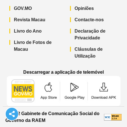
GOV.MO
Opiniões
Revista Macau
Contacte-nos
Livro do Ano
Declaração de
Privacidade
Livro de Fotos de
Macau
Cláusulas de
Utilização
Descarregar a aplicação de telemóvel
Aplicação de telemóvel “Notícias do G
Aplicação de telemóvel “
Aplicação 
© 2022 Gabinete de Comunicação Social do
Governo da RAEM