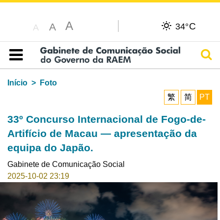
A
C
A
34°
A
Pesq
Índice
Início
Foto
繁
简
PT
33º Concurso Internacional de Fogo-de-
Artifício de Macau — apresentação da
equipa do Japão.
Gabinete de Comunicação Social
2025-10-02 23:19