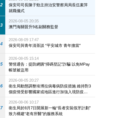
2
保安司司長陳子勁主持治安警察局局長伍素萍
就職儀式
2026-08-05 20:35
3
澳門海關晉升9名副關務監督
2026-08-09 17:47
4
保安司與青年清茶談 “平安城市 青年擔當”
2026-08-05 15:14
5
警情通告：提防網購“掃碼登記”詐騙 以免MPay
帳號被盜用
2026-08-05 20:27
6
衛生局動態調整埃博拉病毒病防疫措施 維持對3
個疫情受影響國家或地區進行加強入境防疫措
施
2026-08-06 10:17
7
衛生局於8月7日開展新一輪“長者安裝假牙計劃”
致力構建“老有所醫”的服務系統