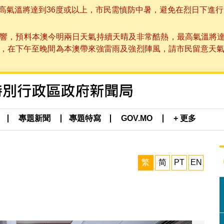
溫將達到36度或以上，市民需慎防中暑，避免在烈日下進行戶外活動
響，預料本澳今明兩日天氣持續天晴及非常酷熱，最高氣溫將達
在下午至晚間為本澳帶來強雷雨及強烈陣風，請市民留意天氣變化及本
專題新聞
專題特寫
GOV.MO
+ 更多
繁
简
PT
EN
。