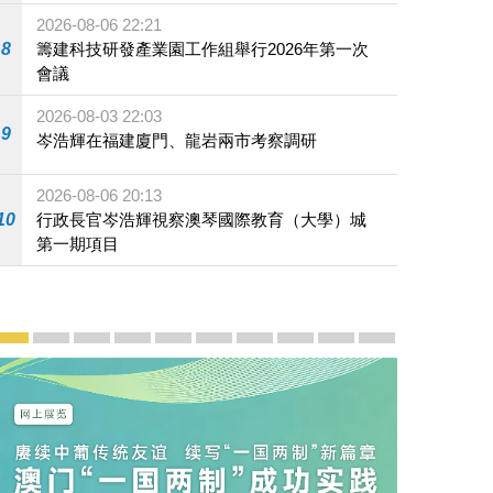
2026-08-06 22:21
8
籌建科技研發產業園工作組舉行2026年第一次
會議
2026-08-03 22:03
9
岑浩輝在福建廈門、龍岩兩市考察調研
2026-08-06 20:13
10
行政長官岑浩輝視察澳琴國際教育（大學）城
第一期項目
宣傳及推廣
賡續中葡傳統友誼 續寫“一國兩制”新篇章 — 澳門“一國
澳門名片集
行政長官岑浩輝11月18日發表2026年施政報
施政特寫
澳門特別行政區經濟和社會發展第二個五
橫琴粵澳深度合作區專題網站
施政小講堂
走進澳門
澳門相簿2020
《澳门微视