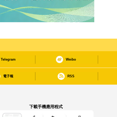
Telegram
Weibo
電子報
RSS
下載手機應用程式
澳門政府新聞 APP - App Store 下載
澳門政府新聞 APP - Google Pla
澳門政府新聞 APP -