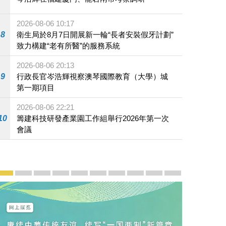
2026-08-06 10:17
8
衛生局於8月7日開展新一輪“長者安裝假牙計劃”
致力構建“老有所醫”的服務系統
2026-08-06 20:13
9
行政長官岑浩輝視察澳琴國際教育（大學）城
第一期項目
2026-08-06 22:21
10
籌建科技研發產業園工作組舉行2026年第一次
會議
宣傳及推廣
賡續中葡傳統友誼 續寫“一國兩制”新篇章 — 澳門“一國
澳門名片集
行政長官岑浩輝11月18日發表2026年施政報
施政特寫
澳門特別行政區經濟和社會發展第二個五
橫琴粵澳深度合作區專題網站
施政小講堂
走進澳門
澳門相簿2020
《澳门微视