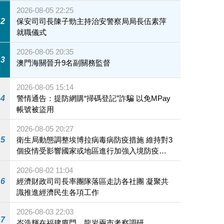
2026-08-05 22:25
2
保安司司長陳子勁主持治安警察局局長伍素萍
就職儀式
2026-08-05 20:35
3
澳門海關晉升9名副關務監督
2026-08-05 15:14
4
警情通告：提防網購“掃碼登記”詐騙 以免MPay
帳號被盜用
2026-08-05 20:27
5
衛生局動態調整埃博拉病毒病防疫措施 維持對3
個疫情受影響國家或地區進行加強入境防疫措
施
2026-08-02 11:04
6
經濟財政司司長率團隊落區走訪各社團 凝聚共
識推進經濟民生各項工作
2026-08-03 22:03
7
岑浩輝在福建廈門、龍岩兩市考察調研