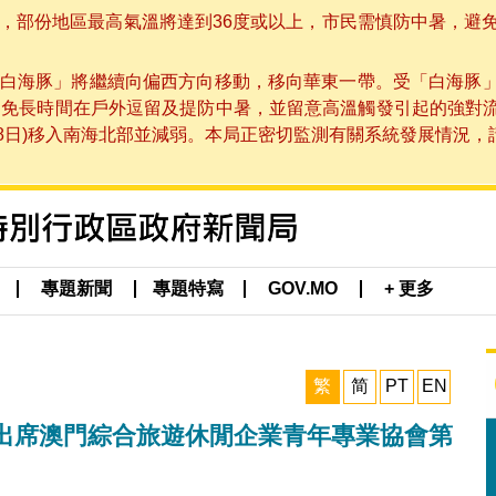
部份地區最高氣溫將達到36度或以上，市民需慎防中暑，避免在烈
白海豚」將繼續向偏西方向移動，移向華東一帶。受「白海豚
避免長時間在戶外逗留及提防中暑，並留意高溫觸發引起的強對
8日)移入南海北部並減弱。本局正密切監測有關系統發展情況，請市
專題新聞
專題特寫
GOV.MO
+ 更多
繁
简
PT
EN
出席澳門綜合旅遊休閒企業青年專業協會第