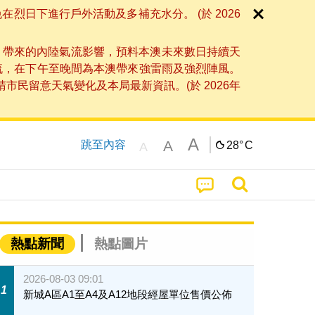
日下進行戶外活動及多補充水分。 (於 2026
」帶來的內陸氣流影響，預料本澳未來數日持續天
流，在下午至晚間為本澳帶來強雷雨及強烈陣風。
民留意天氣變化及本局最新資訊。(於 2026年
A
A
跳至內容
28°
C
A
熱點新聞
熱點圖片
2026-08-03 09:01
1
新城A區A1至A4及A12地段經屋單位售價公佈