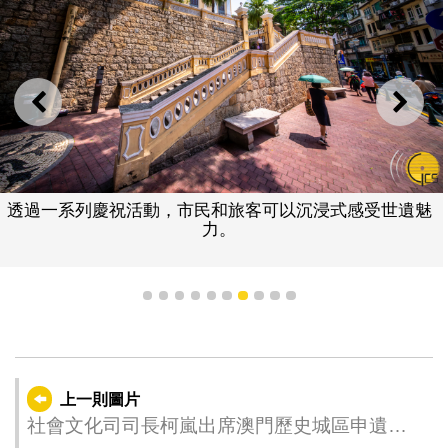
上一則
下一
透過一系列慶祝活動，市民和旅客可以沉浸式感受世遺魅
力。
1
2
3
4
5
6
7
8
9
10
上一則圖片
社會文化司司長柯嵐出席澳門歷史城區申遺成