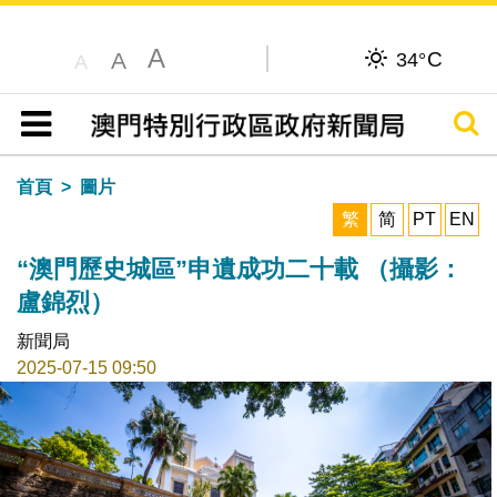
A
C
A
34°
A
搜尋
目錄
首頁
圖片
繁
简
PT
EN
“澳門歷史城區”申遺成功二十載 （攝影：
盧錦烈）
新聞局
2025-07-15 09:50