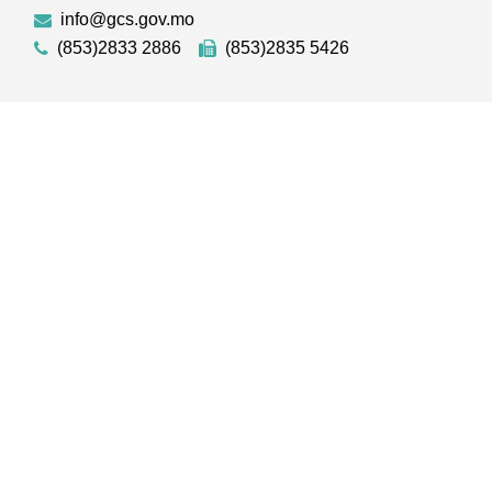
info@gcs.gov.mo
(853)2833 2886
(853)2835 5426
GOV.MO
意見信箱
澳門雜誌
聯絡我們
澳門年鑑
私隱聲明
澳門相簿
使用條款
下載手機應用程式
澳門政府新聞 APP - App Store 下載
澳門政府新聞 APP - Googl
澳門政府新聞 
© 2022 澳門特別行政區政府新聞局版權所有