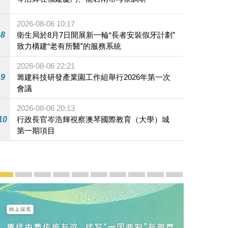
2026-08-06 10:17
8
衛生局於8月7日開展新一輪“長者安裝假牙計劃”
致力構建“老有所醫”的服務系統
2026-08-06 22:21
9
籌建科技研發產業園工作組舉行2026年第一次
會議
2026-08-06 20:13
10
行政長官岑浩輝視察澳琴國際教育（大學）城
第一期項目
宣傳及推廣
賡續中葡傳統友誼 續寫“一國兩制”新篇章 — 澳門“一國
澳門名片集
行政長官岑浩輝11月18日發表2026年施政報
施政特寫
澳門特別行政區經濟和社會發展第二個五
橫琴粵澳深度合作區專題網站
施政小講堂
走進澳門
澳門相簿2020
《澳门微视