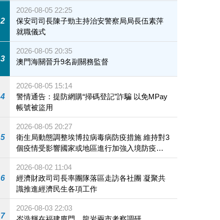
2026-08-05 22:25
2
保安司司長陳子勁主持治安警察局局長伍素萍
就職儀式
2026-08-05 20:35
3
澳門海關晉升9名副關務監督
2026-08-05 15:14
4
警情通告：提防網購“掃碼登記”詐騙 以免MPay
帳號被盜用
2026-08-05 20:27
5
衛生局動態調整埃博拉病毒病防疫措施 維持對3
個疫情受影響國家或地區進行加強入境防疫措
施
2026-08-02 11:04
6
經濟財政司司長率團隊落區走訪各社團 凝聚共
識推進經濟民生各項工作
2026-08-03 22:03
7
岑浩輝在福建廈門、龍岩兩市考察調研