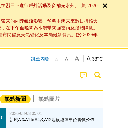
日下進行戶外活動及多補充水分。 (於 2026
」帶來的內陸氣流影響，預料本澳未來數日持續天
流，在下午至晚間為本澳帶來強雷雨及強烈陣風。
民留意天氣變化及本局最新資訊。(於 2026年
A
A
跳至內容
33°
C
A
熱點新聞
熱點圖片
2026-08-03 09:01
1
新城A區A1至A4及A12地段經屋單位售價公佈