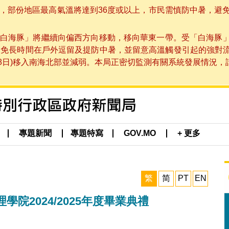
部份地區最高氣溫將達到36度或以上，市民需慎防中暑，避免在烈
白海豚」將繼續向偏西方向移動，移向華東一帶。受「白海豚
避免長時間在戶外逗留及提防中暑，並留意高溫觸發引起的強對
8日)移入南海北部並減弱。本局正密切監測有關系統發展情況，請市
專題新聞
專題特寫
GOV.MO
+ 更多
繁
简
PT
EN
院2024/2025年度畢業典禮