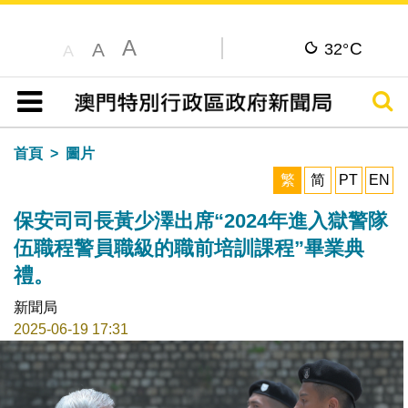
A
C
A
32°
A
搜尋
目錄
首頁
圖片
繁
简
PT
EN
保安司司長黃少澤出席“2024年進入獄警隊
伍職程警員職級的職前培訓課程”畢業典
禮。
新聞局
2025-06-19 17:31