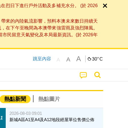
日下進行戶外活動及多補充水分。 (於 2026
」帶來的內陸氣流影響，預料本澳未來數日持續天
流，在下午至晚間為本澳帶來強雷雨及強烈陣風。
民留意天氣變化及本局最新資訊。(於 2026年
A
A
跳至內容
30°
C
A
熱點新聞
熱點圖片
2026-08-03 09:01
1
新城A區A1至A4及A12地段經屋單位售價公佈