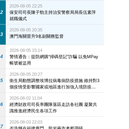
2026-08-05 22:25
2
保安司司長陳子勁主持治安警察局局長伍素萍
就職儀式
2026-08-05 20:35
3
澳門海關晉升9名副關務監督
2026-08-05 15:14
4
警情通告：提防網購“掃碼登記”詐騙 以免MPay
帳號被盜用
2026-08-05 20:27
5
衛生局動態調整埃博拉病毒病防疫措施 維持對3
個疫情受影響國家或地區進行加強入境防疫措
施
2026-08-02 11:04
6
經濟財政司司長率團隊落區走訪各社團 凝聚共
識推進經濟民生各項工作
2026-08-03 22:03
7
岑浩輝在福建廈門、龍岩兩市考察調研