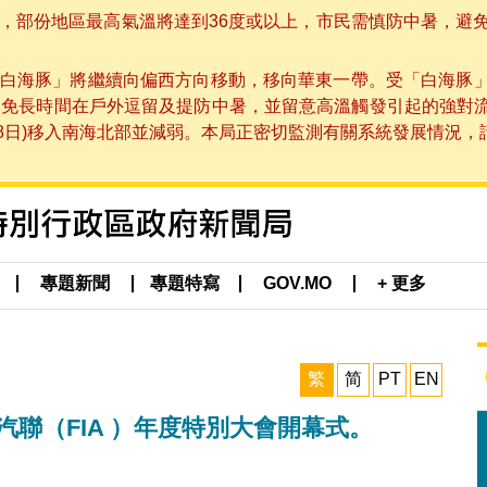
部份地區最高氣溫將達到36度或以上，市民需慎防中暑，避免在烈
白海豚」將繼續向偏西方向移動，移向華東一帶。受「白海豚
避免長時間在戶外逗留及提防中暑，並留意高溫觸發引起的強對
8日)移入南海北部並減弱。本局正密切監測有關系統發展情況，請市
專題新聞
專題特寫
GOV.MO
+ 更多
繁
简
PT
EN
汽聯（FIA ）年度特別大會開幕式。