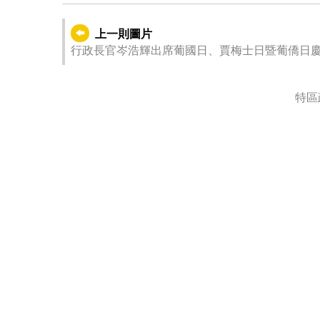
上一則圖片
行政長官岑浩輝出席葡國日、賈梅士日暨葡僑日
特區