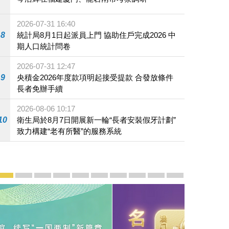
2026-07-31 16:40
8
統計局8月1日起派員上門 協助住戶完成2026 中
期人口統計問卷
2026-07-31 12:47
9
央積金2026年度款項明起接受提款 合發放條件
長者免辦手續
2026-08-06 10:17
10
衛生局於8月7日開展新一輪“長者安裝假牙計劃”
致力構建“老有所醫”的服務系統
宣傳及推廣
賡續中葡傳統友誼 續寫“一國兩制”新篇章 — 澳門“一國
澳門名片集
行政長官岑浩輝11月18日發表2026年施政報
施政特寫
澳門特別行政區經濟和社會發展第二個五
橫琴粵澳深度合作區專題網站
施政小講堂
走進澳門
澳門相簿2020
《澳门微视