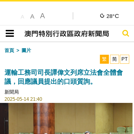
A
C
A
28°
A
搜尋
目錄
首頁
圖片
繁
简
PT
運輸工務司司長譚偉文列席立法會全體會
議，回應議員提出的口頭質詢。
新聞局
2025-05-14 21:40