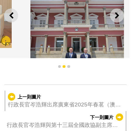
上一則
下一
1
2
3
上一則圖片
行政長官岑浩輝出席廣東省2025年春茗（澳
行政長官岑浩輝與廣東省省長王偉中在政府總部前合影
門）
下一則圖片
行政長官岑浩輝與第十三屆全國政協副主席、