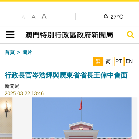
A
C
A
27°
A
搜尋
目錄
首頁
圖片
繁
简
PT
EN
行政長官岑浩輝與廣東省省長王偉中會面
新聞局
2025-03-22 13:46