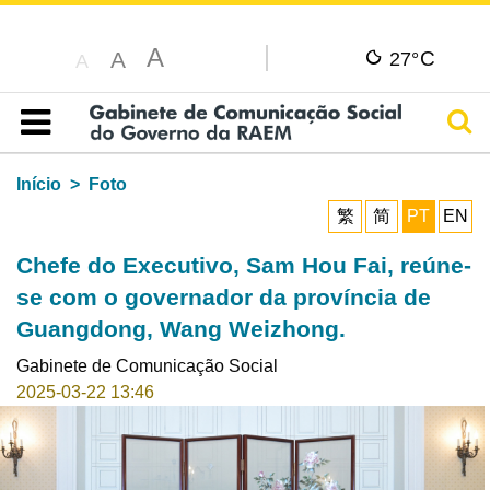
A
C
A
27°
A
Pesq
Índice
Início
Foto
繁
简
PT
EN
Chefe do Executivo, Sam Hou Fai, reúne-
se com o governador da província de
Guangdong, Wang Weizhong.
Gabinete de Comunicação Social
2025-03-22 13:46