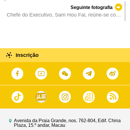
Primavera da Província de Guangdong 2025
Seguinte fotografia
(Macau).
Chefe do Executivo, Sam Hou Fai, reúne-se com
a vice-presidente do 13º Comité Nacional da
Conferência Consultiva Política do Povo Chinês
(CCPPC) e presidente da Fundação Soong Ching
Ling da China, Li Bin.
Inscrição
Avenida da Praia Grande, nos. 762-804, Edif. China
Plaza, 15.º andar, Macau