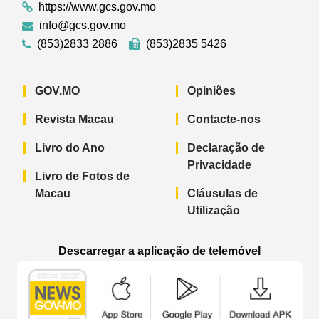
https://www.gcs.gov.mo
info@gcs.gov.mo
(853)2833 2886
(853)2835 5426
GOV.MO
Opiniões
Revista Macau
Contacte-nos
Livro do Ano
Declaração de
Privacidade
Livro de Fotos de
Macau
Cláusulas de
Utilização
Descarregar a aplicação de telemóvel
Aplicação de telemóvel “Notícias do G
Aplicação de telemóvel “
Aplicação 