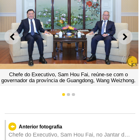
ANTERIOR
SEGU
Chefe do Executivo, Sam Hou Fai, reúne-se com o
governador da província de Guangdong, Wang Weizhong.
1
2
3
Anterior fotografia
Chefe do Executivo, Sam Hou Fai, no Jantar de