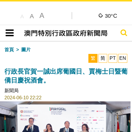
A
C
A
30°
A
搜尋
目錄
首頁
圖片
繁
简
PT
EN
行政長官賀一誠出席葡國日、賈梅士日暨葡
僑日慶祝酒會。
新聞局
2024-06-10 22:22