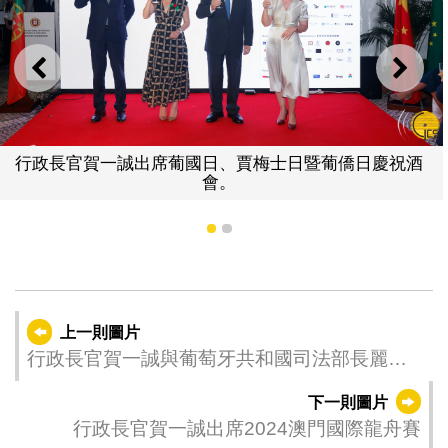
上一則
下一
行政長官賀一誠出席葡國日、賈梅士日暨葡僑日慶祝酒
會。
1
2
上一則圖片
行政長官賀一誠與葡萄牙共和國司法部長麗
塔．茹迪塞 (Rita Alarcão Júdice )會面
下一則圖片
行政長官賀一誠出席2024澳門國際龍舟賽