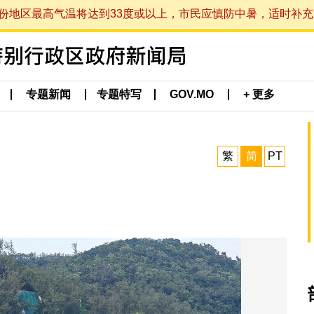
最高气温将达到33度或以上，市民应慎防中暑，适时补充水分。 (于
专题新闻
专题特写
GOV.MO
+ 更多
繁
简
PT