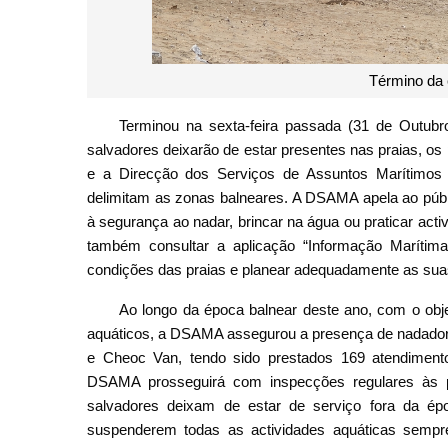
Término da 
Terminou na sexta-feira passada (31 de Outubro
salvadores deixarão de estar presentes nas praias, o
e a Direcção dos Serviços de Assuntos Marítimo
delimitam as zonas balneares. A DSAMA apela ao públ
à segurança ao nadar, brincar na água ou praticar ac
também consultar a aplicação “Informação Marítim
condições das praias e planear adequadamente as suas
Ao longo da época balnear deste ano, com o obje
aquáticos, a DSAMA assegurou a presença de nadador
e Cheoc Van, tendo sido prestados 169 atendiment
DSAMA prosseguirá com inspecções regulares às 
salvadores deixam de estar de serviço fora da ép
suspenderem todas as actividades aquáticas sempr