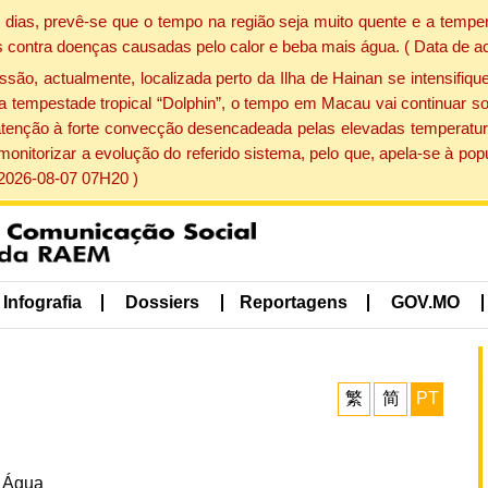
dias, prevê-se que o tempo na região seja muito quente e a temper
 contra doenças causadas pelo calor e beba mais água. ( Data de a
, actualmente, localizada perto da Ilha de Hainan se intensifique
a tempestade tropical “Dolphin”, o tempo em Macau vai continuar so
atenção à forte convecção desencadeada pelas elevadas temperatur
 monitorizar a evolução do referido sistema, pelo que, apela-se à 
 2026-08-07 07H20 )
Infografia
Dossiers
Reportagens
GOV.MO
繁
简
PT
e Água