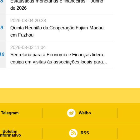
8
Estatísticas monetárias e financeiras – Junho
de 2026
2026-08-04 20:23
9
Quinta Reunião da Cooperação Fujian-Macau
em Fuzhou
2026-08-02 11:04
10
Secretária para a Economia e Finanças lidera
equipa em visitas às associações locais para
consolidar consensos e promover os trabalhos
nas áreas económica e social
Telegram
Weibo
Boletim
RSS
informativo