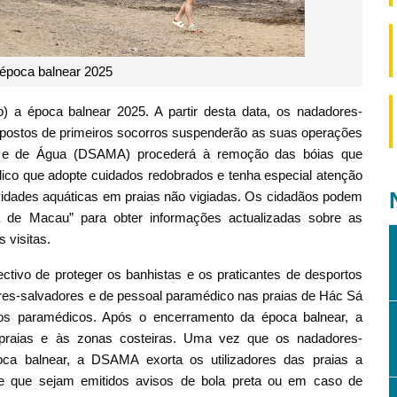
época balnear 2025
) a época balnear 2025. A partir desta data, os nadadores-
s postos de primeiros socorros suspenderão as suas operações
s e de Água (DSAMA) procederá à remoção das bóias que
ico que adopte cuidados redobrados e tenha especial atenção
tividades aquáticas em praias não vigiadas. Os cidadãos podem
a de Macau” para obter informações actualizadas sobre as
 visitas.
ctivo de proteger os banhistas e os praticantes de desportos
es-salvadores e de pessoal paramédico nas praias de Hác Sá
os paramédicos. Após o encerramento da época balnear, a
praias e às zonas costeiras. Uma vez que os nadadores-
oca balnear, a DSAMA exorta os utilizadores das praias a
e que sejam emitidos avisos de bola preta ou em caso de