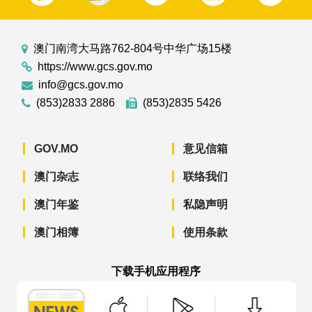
澳门南湾大马路762-804号中华广场15楼
https://www.gcs.gov.mo
info@gcs.gov.mo
(853)2833 2886
(853)2835 5426
GOV.MO
意见信箱
澳门杂志
联络我们
澳门年鉴
私隐声明
澳门相簿
使用条款
下载手机应用程序
澳门政府新闻 APP - App Store 下载
澳门政府新闻 APP - Googl
澳门政府新闻 