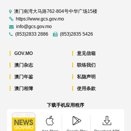
澳门南湾大马路762-804号中华广场15楼
https://www.gcs.gov.mo
info@gcs.gov.mo
(853)2833 2886
(853)2835 5426
GOV.MO
意见信箱
澳门杂志
联络我们
澳门年鉴
私隐声明
澳门相簿
使用条款
下载手机应用程序
澳门政府新闻 APP - App Store 下载
澳门政府新闻 APP - Googl
澳门政府新闻 