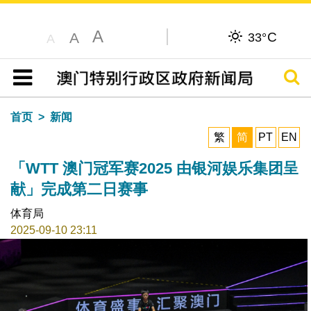
A
C
A
33°
A
搜寻
目录
首页
新闻
繁
简
PT
EN
「WTT 澳门冠军赛2025 由银河娱乐集团呈
献」完成第二日赛事
体育局
2025-09-10 23:11