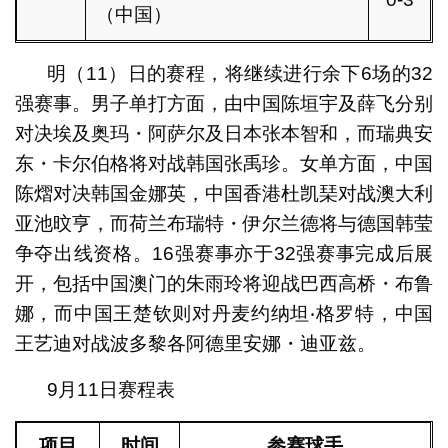
（中国）
明（11）日的赛程，将继续进行余下6场的32
强赛事。男子单打方面，由中国陈垣宇及薛飞分别
对决埃及奥玛・阿萨尔及日本张本智和，而瑞典安
东・卡尔伯格将对战韩国张禹珍。女单方面，中国
陈熠对决韩国金娜英，中国香港杜凯琹对战澳大利
亚池旼亨，而荷兰布瑞特・伊尔兰德将与德国韩莹
争夺出线资格。16强赛事亦于32强赛事完成后展
开，包括中国澳门的朱雨玲将迎战巴西高桥・布鲁
娜，而中国王楚钦则对丹麦约纳坦‧格罗特，中国
王艺迪对战波多黎各阿德里安娜・迪亚兹。
9月11日赛程表
项目
时间
参赛球手