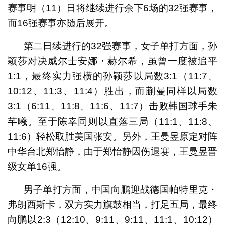
赛事明（11）日将继续进行余下6场的32强赛事，
而16强赛事亦随后展开。
第二日续进行的32强赛事，女子单打方面，孙
颖莎对决威尔士安娜・赫尔希，虽曾一度被追平
1:1，最终实力强横的孙颖莎以局数3:1（11:7、
10:12、11:3、11:4）胜出，而蒯曼同样以局数
3:1（6:11、11:8、11:6、11:7）击败韩国球手朱
芊曦。至于陈幸同则以直落三局（11:1、11:8、
11:6）轻松取胜美国张安。另外，王曼昱原定对阵
中华台北郑怡静，由于郑怡静因伤退赛，王曼昱晋
级女单16强。
男子单打方面，中国向鹏迎战德国帕特里克・
弗朗西斯卡，双方实力旗鼓相当，打足五局，最终
向鹏以2:3（12:10、9:11、9:11、11:1、10:12）