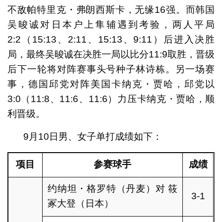
不敌帕特里克・弗朗西斯卡，无缘16强。而韩国
吴晙诚对日本户上隼辅遇到考验，两人平局
2:2（15:13、2:11、15:13、9:11）后进入决胜
局，最终吴晙诚在决胜一局以比分11:9取胜，晋级
后下一轮将对阵赛事头号种子林诗栋。另一场赛
事，德国邱党对阵美国卡纳克・贾哈，邱党以
3:0（11:8、11:6、11:6）力压卡纳克・贾哈，顺
利晋级。
9月10日男、女子单打成绩如下：
项目
参赛球手
成绩
约纳坦・格罗特（丹麦）对 筱
3-1
冢大登（日本）