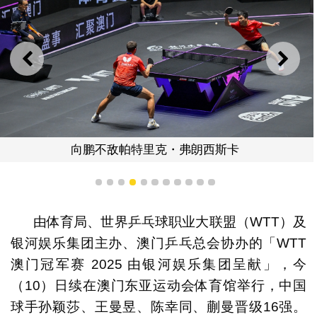
上一则
下一
向鹏不敌帕特里克・弗朗西斯卡
1
2
3
4
5
6
7
8
9
10
11
由体育局、世界乒乓球职业大联盟（WTT）及
银河娱乐集团主办、澳门乒乓总会协办的「WTT
澳门冠军赛 2025 由银河娱乐集团呈献」，今
（10）日续在澳门东亚运动会体育馆举行，中国
球手孙颖莎、王曼昱、陈幸同、蒯曼晋级16强。