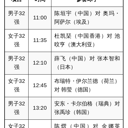
男子32
陈垣宇（中国）对 奥玛・
11:00
强
阿萨尔（埃及）
女子32
杜凯琹（中国香港）对 池
11:35
强
旼亨（澳大利亚）
男子32
薛飞（中国）对 张本智和
12:10
强
（日本）
女子32
布瑞特・伊尔兰德（荷兰）
12:45
强
对 韩莹（德国）
男子32
安东・卡尔伯格（瑞典）对
13:20
强
张禹珍（韩国）
女子32
陈熠（中国）对 金娜英