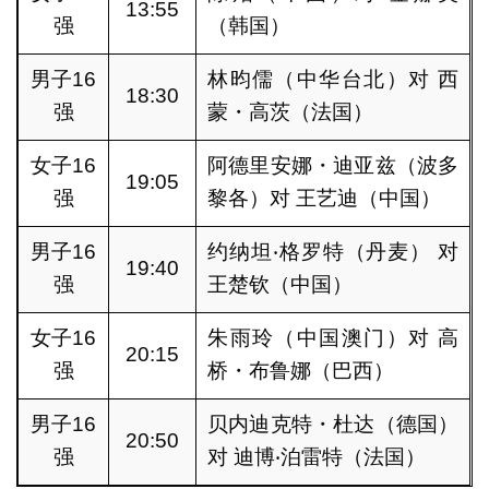
13:55
强
（韩国）
男子16
林昀儒（中华台北）对 西
18:30
强
蒙・高茨（法国）
女子16
阿德里安娜・迪亚兹（波多
19:05
强
黎各）对 王艺迪（中国）
男子16
约纳坦‧格罗特（丹麦） 对
19:40
强
王楚钦（中国）
女子16
朱雨玲（中国澳门）对 高
20:15
强
桥・布鲁娜（巴西）
男子16
贝内迪克特・杜达（德国）
20:50
强
对 迪博‧泊雷特（法国）