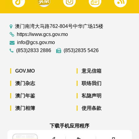
澳门南湾大马路762-804号中华广场15楼
https://www.gcs.gov.mo
info@gcs.gov.mo
(853)2833 2886
(853)2835 5426
GOV.MO
意见信箱
澳门杂志
联络我们
澳门年鉴
私隐声明
澳门相簿
使用条款
下载手机应用程序
澳门政府新闻 APP - App Store 下载
澳门政府新闻 APP - Googl
澳门政府新闻 