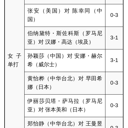
张安（美国）对 陈幸同（中
0-3
国）
伯纳黛特・斯佐科斯（罗马尼
3-1
亚）对 汉娜・高达（埃及）
女子
孙颖莎（中国）对 安娜・赫尔
3-1
单打
希（威尔士）
黄怡桦（中华台北）对 早田希
0-3
娜（日本）
伊丽莎贝塔・萨马拉（罗马尼
0-3
亚）对 张本美和（日本）
郑怡静（中华台北）对 王曼昱
0-3