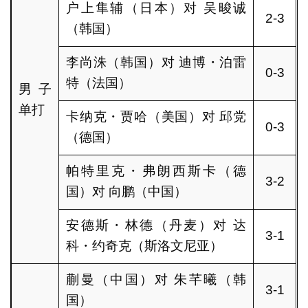
户上隼辅（日本）对 吴晙诚
2-3
（韩国）
李尚洙（韩国）对 迪博・泊雷
0-3
特（法国）
男子
单打
卡纳克・贾哈（美国）对 邱党
0-3
（德国）
帕特里克・弗朗西斯卡（德
3-2
国）对 向鹏（中国）
安德斯・林德（丹麦）对 达
3-1
科・约奇克（斯洛文尼亚）
蒯曼（中国）对 朱芊曦（韩
3-1
国）