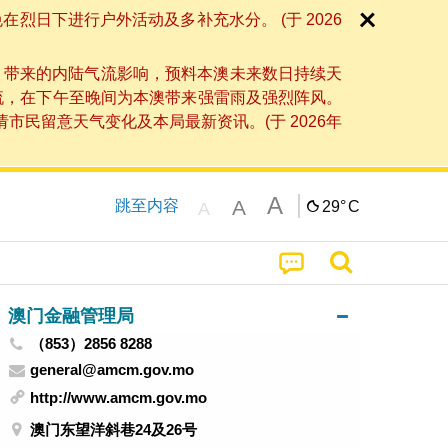
日下进行户外活动及多补充水分。 (于 2026
」带来的内陆气流影响，预料本澳未来数日持续天
流，在下午至晚间为本澳带来强雷雨及强烈阵风。
民留意天气变化及本局最新资讯。(于 2026年
A
A
跳至内容
29°
C
A
澳门金融管理局
（853）2856 8288
general@amcm.gov.mo
http://www.amcm.gov.mo
澳门东望洋斜巷24及26号