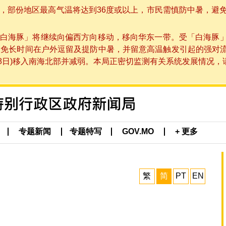
部份地区最高气温将达到36度或以上，市民需慎防中暑，避免在烈
白海豚」将继续向偏西方向移动，移向华东一带。受「白海豚
避免长时间在户外逗留及提防中暑，并留意高温触发引起的强对
8日)移入南海北部并减弱。本局正密切监测有关系统发展情况，请市
专题新闻
专题特写
GOV.MO
+ 更多
繁
简
PT
EN