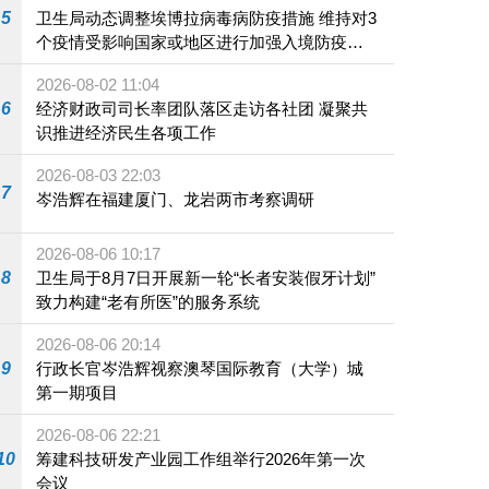
5
卫生局动态调整埃博拉病毒病防疫措施 维持对3
个疫情受影响国家或地区进行加强入境防疫措
施
2026-08-02 11:04
6
经济财政司司长率团队落区走访各社团 凝聚共
识推进经济民生各项工作
2026-08-03 22:03
7
岑浩辉在福建厦门、龙岩两市考察调研
2026-08-06 10:17
8
卫生局于8月7日开展新一轮“长者安装假牙计划”
致力构建“老有所医”的服务系统
2026-08-06 20:14
9
行政长官岑浩辉视察澳琴国际教育（大学）城
第一期项目
2026-08-06 22:21
10
筹建科技研发产业园工作组举行2026年第一次
会议