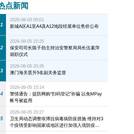
热点新闻
2026-08-03 09:01
1
新城A区A1至A4及A12地段经屋单位售价公布
2026-08-05 22:25
2
保安司司长陈子劲主持治安警察局局长伍素萍
就职仪式
2026-08-05 20:35
3
澳门海关晋升9名副关务监督
2026-08-05 15:14
4
警情通告：提防网购“扫码登记”诈骗 以免MPay
帐号被盗用
2026-08-05 20:27
5
卫生局动态调整埃博拉病毒病防疫措施 维持对3
个疫情受影响国家或地区进行加强入境防疫措
施