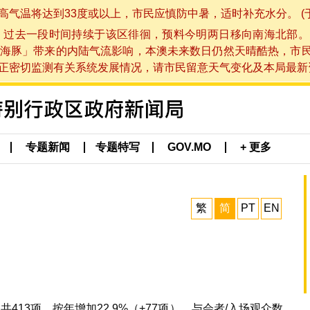
将达到33度或以上，市民应慎防中暑，适时补充水分。 (于 202
，过去一段时间持续于该区徘徊，预料今明两日移向南海北部。
海豚」带来的内陆气流影响，本澳未来数日仍然天晴酷热，市
切监测有关系统发展情况，请市民留意天气变化及本局最新资讯。(于 
专题新闻
专题特写
GOV.MO
+ 更多
繁
简
PT
EN
13项，按年增加22.9%（+77项），与会者/入场观众数