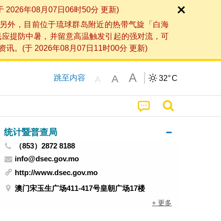
6年08月07日06时50分 更新)
另外，目前位于琉球群岛附近的热带气旋「白海
民应提防中暑，并留意高温触发引起的强对流，可
2026年08月07日11时00分 更新)
A
A
跳至内容
32°
C
A
统计暨普查局
（853）2872 8188
info@dsec.gov.mo
http://www.dsec.gov.mo
澳门宋玉生广场411-417号皇朝广场17楼
+ 更多