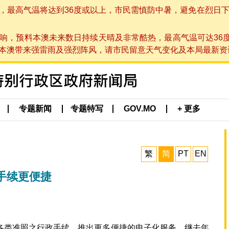
高气温将达到36度或以上，市民需慎防中暑，避免在烈日下进行户
响，预料本澳未来数日持续天晴及非常酷热，最高气温可达36
带来强雷雨及强烈阵风，请市民留意天气变化及本局最新资讯。(于 2
专题新闻
专题特写
GOV.MO
+ 更多
繁
简
PT
EN
手续更便捷
各类准照之行政手续，推出更多便捷的电子化服务。继去年