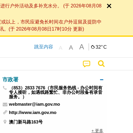
外活动及多补充水分。 (于 2026年08月08
度或以上，市民应避免长时间在户外逗留及提防中
026年08月08日17时10分 更新)
A
A
跳至内容
32°
C
A
市政署
（853）2833 7676（市民服务热线 - 办公时间有
专人接听，如遇线路繁忙、非办公时段备有录音
服务。）
webmaster@iam.gov.mo
http://www.iam.gov.mo
澳门新马路163号
+ 更多