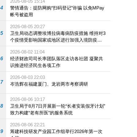
2026-08-05 15:14
4
警情通告：提防网购“扫码登记”诈骗 以免MPay
帐号被盗用
2026-08-05 20:27
5
卫生局动态调整埃博拉病毒病防疫措施 维持对3
个疫情受影响国家或地区进行加强入境防疫措
施
2026-08-02 11:04
6
经济财政司司长率团队落区走访各社团 凝聚共
识推进经济民生各项工作
2026-08-03 22:03
7
岑浩辉在福建厦门、龙岩两市考察调研
2026-08-06 10:17
8
卫生局于8月7日开展新一轮“长者安装假牙计划”
致力构建“老有所医”的服务系统
2026-08-06 22:21
9
筹建科技研发产业园工作组举行2026年第一次