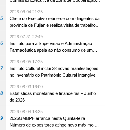
Comissão Executiva da Zona de Cooperação
Aprofundada entre Guangdong e Macau em
2026-08-04 21:35
Hengqin
5
Chefe do Executivo reúne-se com dirigentes da
província de Fujian e realiza visita de trabalho
em Fuzhou
2026-07-31 22:49
6
Instituto para a Supervisão e Administração
Farmacêutica apela ao não consumo de um
produto com substâncias medicamentosas
2026-08-05 17:25
ocidentais
7
Instituto Cultural inclui 28 novas manifestações
no Inventário do Património Cultural Intangível
2026-08-03 16:00
8
Estatísticas monetárias e financeiras – Junho
de 2026
2026-08-04 18:35
9
2026GMBPF arranca nesta Quinta-feira
Número de expositores atinge novo máximo em