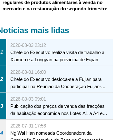
regulares de produtos alimentares à venda no
mercado e na restauração do segundo trimestre
Notícias mais lidas
2026-08-03 23:12
1
Chefe do Executivo realiza visita de trabalho a
Xiamen e a Longyan na província de Fujian
2026-08-01 16:00
2
Chefe do Executivo desloca-se a Fujian para
participar na Reunião da Cooperação Fujian-
Macau
2026-08-03 09:01
3
Publicação dos preços de venda das fracções
da habitação económica nos Lotes A1 a A4 e
A12 da Zona A dos Novos Aterros
2026-07-31 17:56
4
Ng Wai Han nomeada Coordenadora da