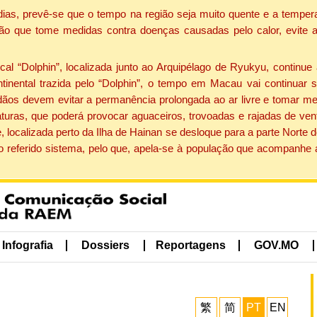
dias, prevê-se que o tempo na região seja muito quente e a tempe
ão que tome medidas contra doenças causadas pelo calor, evite ac
 “Dolphin”, localizada junto ao Arquipélago de Ryukyu, continue 
ntinental trazida pelo “Dolphin”, o tempo em Macau vai continuar
dãos devem evitar a permanência prolongada ao ar livre e tomar m
ras, que poderá provocar aguaceiros, trovoadas e rajadas de vento 
, localizada perto da Ilha de Hainan se desloque para a parte Norte
o referido sistema, pelo que, apela-se à população que acompanhe
Infografia
Dossiers
Reportagens
GOV.MO
繁
简
PT
EN