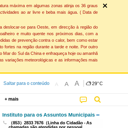
ratura máxima em algumas zonas atinja os 36 graus
tividades ao ar livre e beba mais água. ( Data de
a deslocar-se para Oeste, em direcção à região do
 soalheiro e muito quente nos próximos dias, com a
edidas de prevenção contra o calor, bem como estar
fortes na região durante a tarde e noite. Por outro
 do Mar do Sul da China e enfraqueça hoje ou amanhã
 as variações meteorológicas e as informações mais
A
A
Saltar para o conteúdo
29°
C
A
+ mais
Instituto para os Assuntos Municipais
（853）2833 7676（Linha do Cidadão - As
chamadas são atendidas por pessoal