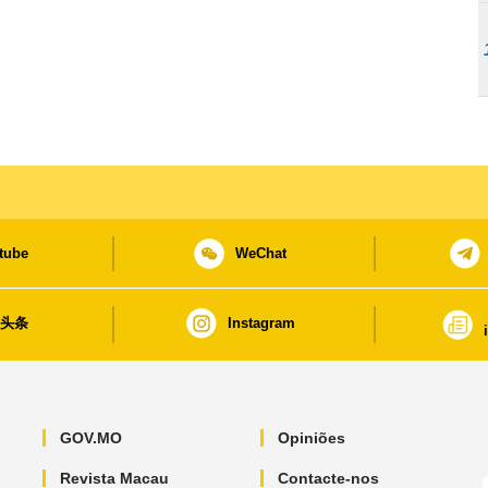
tube
WeChat
日头条
Instagram
GOV.MO
Opiniões
Revista Macau
Contacte-nos