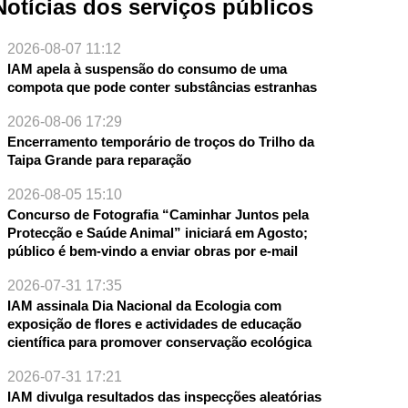
Notícias dos serviços públicos
2026-08-07 11:12
IAM apela à suspensão do consumo de uma
compota que pode conter substâncias estranhas
2026-08-06 17:29
Encerramento temporário de troços do Trilho da
Taipa Grande para reparação
2026-08-05 15:10
Concurso de Fotografia “Caminhar Juntos pela
Protecção e Saúde Animal” iniciará em Agosto;
público é bem-vindo a enviar obras por e-mail
2026-07-31 17:35
IAM assinala Dia Nacional da Ecologia com
exposição de flores e actividades de educação
científica para promover conservação ecológica
2026-07-31 17:21
IAM divulga resultados das inspecções aleatórias