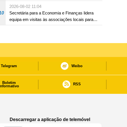
18 anos
2026-08-02 11:04
10
Secretária para a Economia e Finanças lidera
equipa em visitas às associações locais para
consolidar consensos e promover os trabalhos
nas áreas económica e social
Telegram
Weibo
Boletim
RSS
informativo
Descarregar a aplicação de telemóvel
Aplicação de telemóvel “Notícias do Governo
Aplicação de telemóvel “Notícia
Aplicação de telem