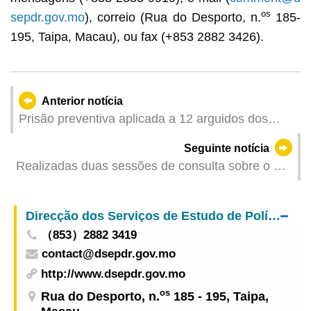
os
sepdr.gov.mo
), correio (Rua do Desporto, n.
185-
195, Taipa, Macau), ou fax (+853 2882 3426).
Anterior notícia
Prisão preventiva aplicada a 12 arguidos dos
grupos criminosos por suspeita de exploração de
Seguinte notícia
prostituição
Realizadas duas sessões de consulta sobre o 3.º
Plano Quinquenal destinadas aos Deputados de
Macau à Assembleia Popular Nacional e aos
Direcção dos Serviços de Estudo de Políticas e Desenvolvimento Regional
Membros de Macau no Comité Nacional da
（853）2882 3419
Conferência Consultiva Política do Povo Chinês
contact@dsepdr.gov.mo
http://www.dsepdr.gov.mo
os
Rua do Desporto, n.
185 - 195, Taipa,