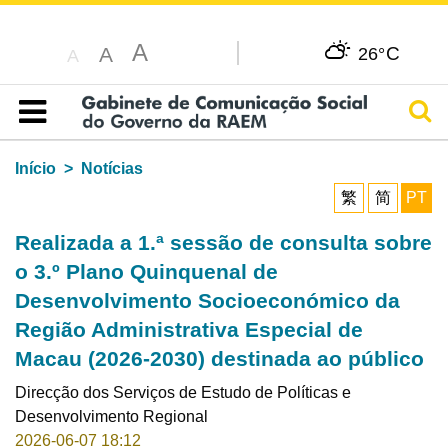
A
C
A
26°
A
Pesq
Índice
Início
Notícias
繁
简
PT
Realizada a 1.ª sessão de consulta sobre
o 3.º Plano Quinquenal de
Desenvolvimento Socioeconómico da
Região Administrativa Especial de
Macau (2026-2030) destinada ao público
Direcção dos Serviços de Estudo de Políticas e
Desenvolvimento Regional
2026-06-07 18:12