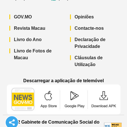
GOV.MO
Opiniões
Revista Macau
Contacte-nos
Livro do Ano
Declaração de
Privacidade
Livro de Fotos de
Macau
Cláusulas de
Utilização
Descarregar a aplicação de telemóvel
Aplicação de telemóvel “Notícias do G
Aplicação de telemóvel “
Aplicação 
© 2022 Gabinete de Comunicação Social do