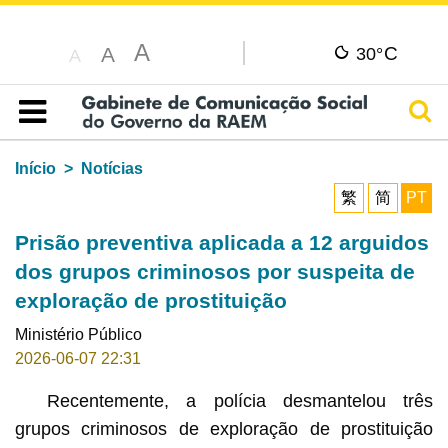
A
C
A
30°
A
Pesq
Índice
Início
Notícias
繁
简
PT
Prisão preventiva aplicada a 12 arguidos
dos grupos criminosos por suspeita de
exploração de prostituição
Ministério Público
2026-06-07 22:31
Recentemente, a polícia desmantelou três
grupos criminosos de exploração de prostituição