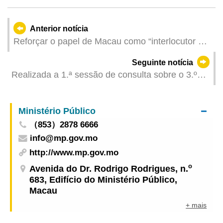
Anterior notícia
Reforçar o papel de Macau como “interlocutor de
precisão” IIICF organiza, pela primeira vez, visita
Seguinte notícia
à Zona de Cooperação para vários convidados,
Realizada a 1.ª sessão de consulta sobre o 3.º
designadamente dos Países de Língua
Plano Quinquenal de Desenvolvimento
Espanhola
Socioeconómico da Região Administrativa
Ministério Público
Especial de Macau (2026-2030) destinada ao
（853）2878 6666
público
info@mp.gov.mo
http://www.mp.gov.mo
o
Avenida do Dr. Rodrigo Rodrigues, n.
683, Edifício do Ministério Público,
Macau
+ mais