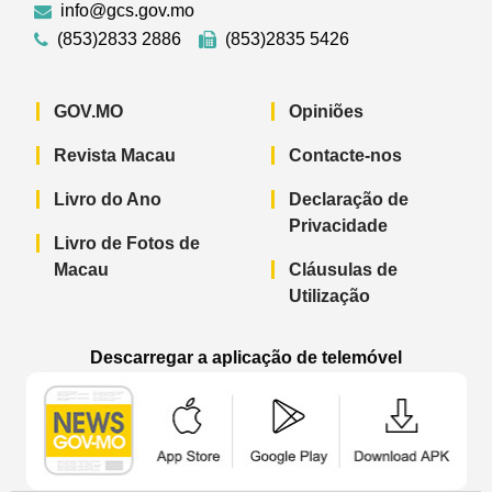
info@gcs.gov.mo
(853)2833 2886
(853)2835 5426
GOV.MO
Opiniões
Revista Macau
Contacte-nos
Livro do Ano
Declaração de
Privacidade
Livro de Fotos de
Macau
Cláusulas de
Utilização
Descarregar a aplicação de telemóvel
Aplicação de telemóvel “Notícias do G
Aplicação de telemóvel “
Aplicação 