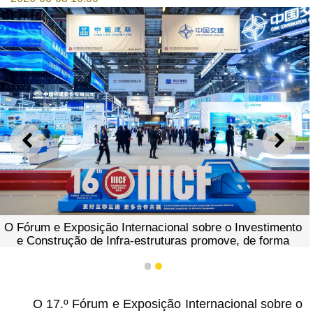
ANTERIOR
SEGU
O Fórum e Exposição Internacional sobre o Investimento
e Construção de Infra-estruturas promove, de forma
pragmática, a cooperação em matéria de infra-estruturas
entre a China e os Países de Língua Espanhola, bem
1
2
como a nível global
O 17.º Fórum e Exposição Internacional sobre o