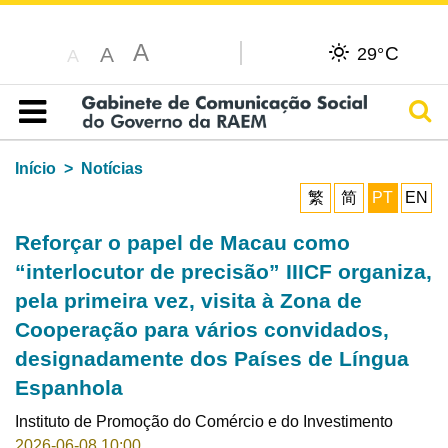
A
C
A
29°
A
Pesq
Índice
Início
Notícias
繁
简
PT
EN
Reforçar o papel de Macau como
“interlocutor de precisão” IIICF organiza,
pela primeira vez, visita à Zona de
Cooperação para vários convidados,
designadamente dos Países de Língua
Espanhola
Instituto de Promoção do Comércio e do Investimento
2026-06-08 10:00