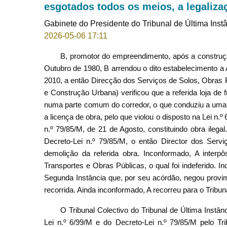
esgotados todos os meios, a legaliza
Gabinete do Presidente do Tribunal de Última Inst
2026-05-06 17:11
B, promotor do empreendimento, após a construção
Outubro de 1980, B arrendou o dito estabelecimento a
2010, a então Direcção dos Serviços de Solos, Obras 
e Construção Urbana) verificou que a referida loja de 
numa parte comum do corredor, o que conduziu a uma a
a licença de obra, pelo que violou o disposto na Lei n.º
n.º 79/85/M, de 21 de Agosto, constituindo obra ileg
Decreto-Lei n.º 79/85/M, o então Director dos Serv
demolição da referida obra. Inconformado, A interpô
Transportes e Obras Públicas, o qual foi indeferido. I
Segunda Instância que, por seu acórdão, negou provim
recorrida. Ainda inconformado, A recorreu para o Tribun
O Tribunal Colectivo do Tribunal de Última Instâ
Lei n.º 6/99/M e do Decreto-Lei n.º 79/85/M pelo Tr