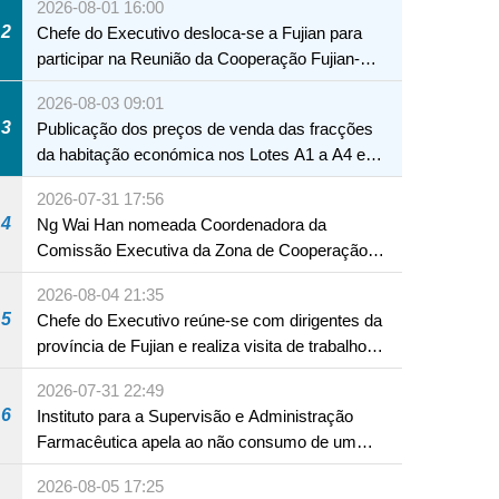
2026-08-01 16:00
2
Chefe do Executivo desloca-se a Fujian para
participar na Reunião da Cooperação Fujian-
Macau
2026-08-03 09:01
3
Publicação dos preços de venda das fracções
da habitação económica nos Lotes A1 a A4 e
A12 da Zona A dos Novos Aterros
2026-07-31 17:56
4
Ng Wai Han nomeada Coordenadora da
Comissão Executiva da Zona de Cooperação
Aprofundada entre Guangdong e Macau em
2026-08-04 21:35
Hengqin
5
Chefe do Executivo reúne-se com dirigentes da
província de Fujian e realiza visita de trabalho
em Fuzhou
2026-07-31 22:49
6
Instituto para a Supervisão e Administração
Farmacêutica apela ao não consumo de um
produto com substâncias medicamentosas
2026-08-05 17:25
ocidentais