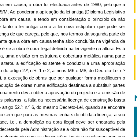
ra em causa, a obra foi efectuada antes de 1980, pelo que a
9/M. Ao ponderar a aplicação da lei antiga (Diploma Legislativo
à obra em causa, e tendo em consideração o princípio da não
que tanto a lei antiga como a lei nova estipulam que pode ser
ença de que careça, pelo que, nos termos da segunda parte do
evante que a obra em causa tenha sido concluída na vigência da
 é se a obra é obra ilegal definida na lei vigente na altura. Está
a, uma divisão em estrutura e cobertura metálica numa parte
alterou a edificação existente e conduziu a uma apropriação
do artigo 2.º, n.ºs 1 e 2, alíneas M6 e M8, do Decreto-Lei n.º
ei, a execução de obras que por qualquer forma modifiquem o
xecução de obras numa edificação destinada a substituir partes
onamento devia obter a aprovação do projecto e a emissão de
 palavras, a falta da necessária licença de construção basta
 o artigo 52.º, n.º 6, do mesmo Decreto-Lei, quando se encontre
o sem que para as mesmas tenha sido obtida a licença, a sua
ade, i.e., a demolição da obra ilegal deve ser encarada pela
 decretada pela Administração se a obra não for susceptível de
a conformidade com as disposições legais e regulamentares que