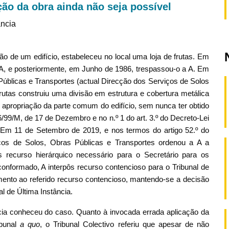
ção da obra ainda não seja possível
ância
 de um edifício, estabeleceu no local uma loja de frutas. Em
 A, e posteriormente, em Junho de 1986, trespassou-o a A. Em
Públicas e Transportes (actual Direcção dos Serviços de Solos
frutas construiu uma divisão em estrutura e cobertura metálica
propriação da parte comum do edifício, sem nunca ter obtido
 6/99/M, de 17 de Dezembro e no n.º 1 do art. 3.º do Decreto-Lei
al.Em 11 de Setembro de 2019, e nos termos do artigo 52.º do
iços de Solos, Obras Públicas e Transportes ordenou a A a
s recurso hierárquico necessário para o Secretário para os
nconformado, A interpôs recurso contencioso para o Tribunal de
ento ao referido recurso contencioso, mantendo-se a decisão
al de Última Instância.
ncia conheceu do caso. Quanto à invocada errada aplicação da
ibunal
a quo
, o Tribunal Colectivo referiu que apesar de não