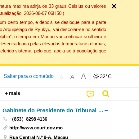
atura máxima atinja os 33 graus Celsius ou valores
ctualização: 2026-08-07 06H50 )
um certo tempo, e depois se desloque para a parte
do Arquipélago de Ryukyu, vai descolar-se no sentido
lphin”, o tempo em Macau vai continuar soalheiro e
o desencadeada pelas elevadas temperaturas diurnas,
eferido sistema, pelo que, apela-se à população que
A
A
Saltar para o conteúdo
32°
C
A
+ mais
Gabinete do Presidente do Tribunal de Última Instância
（853）8298 4136
http://www.court.gov.mo
Rua Central N.º 9-A, Macau