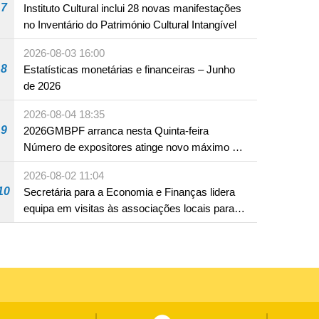
7
Instituto Cultural inclui 28 novas manifestações
no Inventário do Património Cultural Intangível
2026-08-03 16:00
8
Estatísticas monetárias e financeiras – Junho
de 2026
2026-08-04 18:35
9
2026GMBPF arranca nesta Quinta-feira
Número de expositores atinge novo máximo em
18 anos
2026-08-02 11:04
10
Secretária para a Economia e Finanças lidera
equipa em visitas às associações locais para
consolidar consensos e promover os trabalhos
nas áreas económica e social