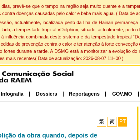
dias, prevê-se que o tempo na região seja muito quente e a temper
 contra doenças causadas pelo calor e beba mais água. ( Data de a
ão, actualmente, localizada perto da Ilha de Hainan permaneça 
lado, a tempestade tropical «Dolphin», situado, actualmente, perto 
à influência combinada deste sistema e da tempestade tropical “Do
edidas de prevenção contra o calor e ter atenção à forte convecçã
o fortes durante a tarde. A DSMG está a monitorizar a evolução do r
s mais recentes( Data de actualização: 2026-08-07 11H00 )
Infografia
Dossiers
Reportagens
GOV.MO
繁
简
PT
lição da obra quando, depois de