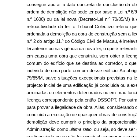
conseguir apurar a data concreta de conclusão da ob
ordem de demolição não pode ter por base a Lei n.º 6/9
n.º 1600) ou da lei nova (Decreto-Lei n.º 79/85/M) 
retroactividade da lei, o Tribunal Colectivo referiu 
ordenada a demolição da obra de construção sem a lic
n.º 2 do artigo 11.º do Código Civil de Macau, é irrel
lei anterior ou na vigência da nova lei, o que é relevante
em causa uma obra que construiu, sem obter a licenç
comum do edifício que se destina ao corredor, o que 
indevida de uma parte comum desse edifício. Ao abrigo 
79/85/M, salvo situações excepcionais previstas na l
projecto inicial de uma edificação já concluída ou a e
arruinadas ou elementos deteriorados ou em mau funci
licença correspondente pela então DSSOPT. Por outras
para provar a ilegalidade da obra. Aliás, considerando
concluída a execução de quaisquer obras de construçã
demolição deve cumprir o princípio da proporcionalid
Administração como
ultima ratio
, ou seja, só deve ser
ser licenciada ou se não for possível assegurar a su