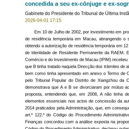
concedida a seu ex-cônjuge e ex-sog
Gabinete do Presidente do Tribunal de Última Inst
2026-04-01 17:15
Em 10 de Julho de 2002, por investimento em propr
de residência temporária em Macau, abrangendo o s
obtendo a autorização de residência temporária em 12
de Identidade de Residente Permanente da RAEM. Em
Comércio e do Investimento de Macau (IPIM) recebeu u
que B tinha tratado naquela Direcção dos trâmites de a
bem como tinha apresentado em anexo o Termo de Co
pelo Tribunal Popular do Distrito de Xiangzhou da
demonstrava que A e B se divorciaram por mútuo ac
proposta, entendendo que, em 2008, A não tinha de
elementos essenciais nos actos de concessão da aut
2014 praticados pela Administração, que, em consequê
art.º 122.º do Código do Procedimento Administrat
Finanças concordou com a análise exposta na proposta
Código do Procedimento Administrativo, declarou nula