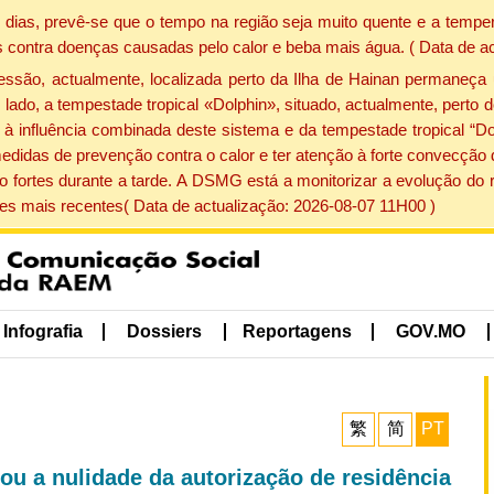
dias, prevê-se que o tempo na região seja muito quente e a temper
 contra doenças causadas pelo calor e beba mais água. ( Data de a
ão, actualmente, localizada perto da Ilha de Hainan permaneça 
lado, a tempestade tropical «Dolphin», situado, actualmente, perto 
à influência combinada deste sistema e da tempestade tropical “Do
edidas de prevenção contra o calor e ter atenção à forte convecçã
o fortes durante a tarde. A DSMG está a monitorizar a evolução do r
s mais recentes( Data de actualização: 2026-08-07 11H00 )
Infografia
Dossiers
Reportagens
GOV.MO
繁
简
PT
ou a nulidade da autorização de residência