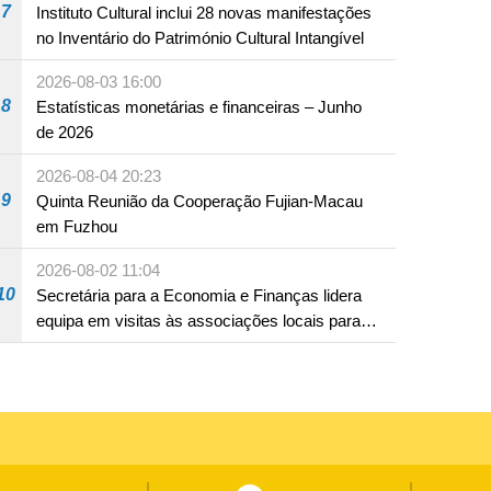
7
Instituto Cultural inclui 28 novas manifestações
no Inventário do Património Cultural Intangível
2026-08-03 16:00
8
Estatísticas monetárias e financeiras – Junho
de 2026
2026-08-04 20:23
9
Quinta Reunião da Cooperação Fujian-Macau
em Fuzhou
2026-08-02 11:04
10
Secretária para a Economia e Finanças lidera
equipa em visitas às associações locais para
consolidar consensos e promover os trabalhos
nas áreas económica e social