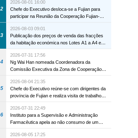
2026-08-01 16:00
2
Chefe do Executivo desloca-se a Fujian para
participar na Reunião da Cooperação Fujian-
Macau
2026-08-03 09:01
3
Publicação dos preços de venda das fracções
da habitação económica nos Lotes A1 a A4 e
A12 da Zona A dos Novos Aterros
2026-07-31 17:56
4
Ng Wai Han nomeada Coordenadora da
Comissão Executiva da Zona de Cooperação
Aprofundada entre Guangdong e Macau em
2026-08-04 21:35
Hengqin
5
Chefe do Executivo reúne-se com dirigentes da
província de Fujian e realiza visita de trabalho
em Fuzhou
2026-07-31 22:49
6
Instituto para a Supervisão e Administração
Farmacêutica apela ao não consumo de um
produto com substâncias medicamentosas
2026-08-05 17:25
ocidentais