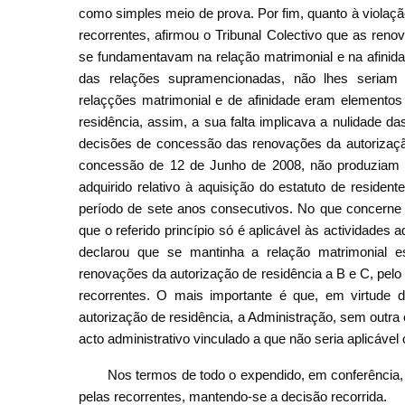
como simples meio de prova. Por fim, quanto à violação
recorrentes, afirmou o Tribunal Colectivo que as ren
se fundamentavam na relação matrimonial e na afinidad
das relações supramencionadas, não lhes seriam a
relaçções matrimonial e de afinidade eram elemento
residência, assim, a sua falta implicava a nulidade d
decisões de concessão das renovações da autorização
concessão de 12 de Junho de 2008, não produziam nenh
adquirido relativo à aquisição do estatuto de resid
período de sete anos consecutivos. No que concerne à 
que o referido princípio só é aplicável às actividades a
declarou que se mantinha a relação matrimonial
renovações da autorização de residência a B e C, pelo q
recorrentes. O mais importante é que, em virtude
autorização de residência, a Administração, sem outra
acto administrativo vinculado a que não seria aplicável o
Nos termos de todo o expendido, em conferência,
pelas recorrentes, mantendo-se a decisão recorrida.