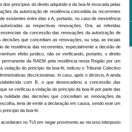
 dos princípios do direito adquirido e da boa-fé invocada pelas
ovações da autorização de residência concedida às recorrentes
e existentes entre elas e A, portanto, no caso de inexistência
utorizadas as respectivas renovações. Ora, as referidas
s essenciais da concessão das renovações da autorização de
as decisões que concediam as renovações, ou seja, as iniciais
 de residência das recorrentes, especialmente a decisão de
um efeito jurídico, não se verificando, portanto, o direito
ente permanente da RAEM pela residência nesta Região por um
violação do princípio da boa-fé, indicou o Tribunal Colectivo
dministrativas discricionárias.
In casu
, após o divórcio, A ainda
 estabelecida com B, o que desencadeou a concessão das
ue se verificou a violação do princípio da boa-fé por parte das
 da nulidade das decisões que concediam as renovações da
 escolha, teria de emitir a declaração em causa, sendo este um
 princípio da boa-fé.
 acordaram no TUI em negar provimento ao recurso interposto