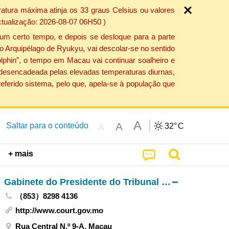
atura máxima atinja os 33 graus Celsius ou valores
ctualização: 2026-08-07 06H50 )
um certo tempo, e depois se desloque para a parte
do Arquipélago de Ryukyu, vai descolar-se no sentido
lphin”, o tempo em Macau vai continuar soalheiro e
o desencadeada pelas elevadas temperaturas diurnas,
eferido sistema, pelo que, apela-se à população que
A
A
Saltar para o conteúdo
32°
C
A
+ mais
Gabinete do Presidente do Tribunal de Última Instância
（853）8298 4136
http://www.court.gov.mo
Rua Central N.º 9-A, Macau