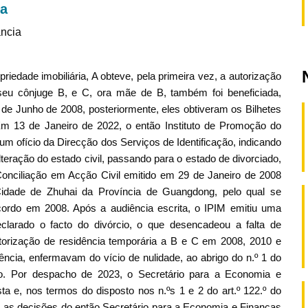
ra
ância
iedade imobiliária, A obteve, pela primeira vez, a autorização
eu cônjuge B, e C, ora mãe de B, também foi beneficiada,
 de Junho de 2008, posteriormente, eles obtiveram os Bilhetes
 13 de Janeiro de 2022, o então Instituto de Promoção do
m ofício da Direcção dos Serviços de Identificação, indicando
lteração do estado civil, passando para o estado de divorciado,
nciliação em Acção Civil emitido em 29 de Janeiro de 2008
 Cidade de Zhuhai da Província de Guangdong, pelo qual se
ordo em 2008. Após a audiência escrita, o IPIM emitiu uma
clarado o facto do divórcio, o que desencadeou a falta de
orização de residência temporária a B e C em 2008, 2010 e
ncia, enfermavam do vício de nulidade, ao abrigo do n.º 1 do
ivo. Por despacho de 2023, o Secretário para a Economia e
 e, nos termos do disposto nos n.ºs 1 e 2 do art.º 122.º do
s as decisões do então Secretário para a Economia e Finanças