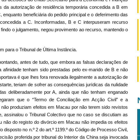
 da autorização de residência temporária concedida a B em
, enquanto beneficiária do pedido principal e o deferimento das
 concedida a C. Inconformadas, B e C interpuseram recurso
, findo o julgamento, negou provimento ao recurso, mantendo o
m para o Tribunal de Última Instância.
pontando, antes de tudo, que embora as falsas declarações de
a afinidade tenham sido prestadas pelo ex-marido de B e não
importava é que lhes fora renovada ilegalmente a autorização de
tarte, teriam de sofrer as consequências jurídicas da nulidade
adas deliberadamente por A, ainda que não tenham enganado
alegaram que o “Termo de Conciliação em Acção Civil” e a
ai não produziam efeitos em Macau por não terem sido revistos
 assinalou o Tribunal Colectivo que no caso se discutiam as
ou não do registo do divórcio em Macau não impedia os efeitos
 disposto no n.º 2 do art.º 1199.º do Código de Processo Civil,
isão proferida por tribunal do Interior da China seja invocada