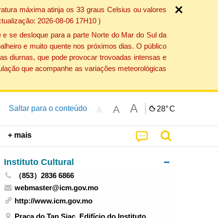
atura máxima atinja os 33 graus Celsius ou valores
ctualização: 2026-08-06 17H10 )
 e se desloque para a parte Norte do Mar do Sul da
alheiro e muito quente nos próximos dias. O público
as diurnas, que pode provocar trovoadas intensas e
população que acompanhe as variações meteorológicas
A
A
Saltar para o conteúdo
28°
C
A
+ mais
Instituto Cultural
（853）2836 6866
webmaster@icm.gov.mo
http://www.icm.gov.mo
Praça do Tap Siac, Edifício do Instituto