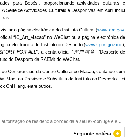
ados para Bebés”, proporcionando actividades culturais e
A Série de Actividades Culturais e Desportivas em Abril inclui
tras.
sitar a página electrónica do Instituto Cultural (
www.icm.gov.
a oficial “IC_Art_Macao” no WeChat ou a página electrónica de
ina electrónica do Instituto do Desporto (
www.sport.gov.mo
),
SPORT FOR ALL
”, a conta oficial “
澳門體育
” (Desporto de
stituto do Desporto da RAEM) do WeChat.
la de Conferências do Centro Cultural de Macau, contando com
Wai Man; da Presidente Substituta do Instituto do Desporto, Lei
Mok Chi Hang, entre outros.
a autorização de residência concedida a seu ex-cônjuge e ex-
Seguinte notícia