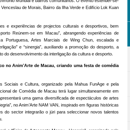
trimónio Mundial e bairros comunitários. O evento estender-se-
Venceslau de Morais, Bairro da Ilha Verde e Edifício Lok Kuan
es e experiências de projectos culturais e desportivos, bem
sporto Reúnem-se em Macau”, abrangendo experiências de
ca Portuguesa, Artes Marciais de Wing Chun, escalada e
rligação” e “sinergia”, auxiliando a promoção do desporto, a
 do desenvolvimento da interligação da cultura e desporto.
lco no Anim’Arte de Macau, criando uma festa de comédia
os Sociais e Cultura, organizado pela Mahua FunAge e pela
rnacional de Comédia de Macau terá lugar simultaneamente em
apresentará uma gama diversificada de espectáculos de artes
egria”, no Anim’Arte NAM VAN, inspirado em figuras históricas
do sector integrarão o júri para seleccionar novos talentos
u.