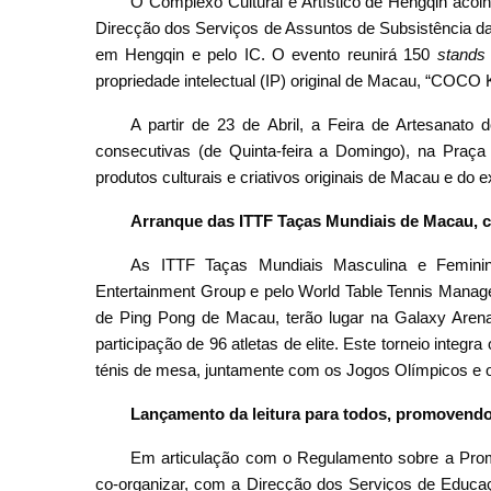
O Complexo Cultural e Artístico de Hengqin acolh
Direcção dos Serviços de Assuntos de Subsistência 
em Hengqin e pelo IC. O evento reunirá 150
stands
propriedade intelectual (IP) original de Macau, “COCO
A partir de 23 de Abril, a Feira de Artesanat
consecutivas (de Quinta-feira a Domingo), na Praç
produtos culturais e criativos originais de Macau e do ex
Arranque das ITTF Taças Mundiais de Macau, co
As ITTF Taças Mundiais Masculina e Femini
Entertainment Group e pelo World Table Tennis Manag
de Ping Pong de Macau, terão lugar na Galaxy Arena
participação de 96 atletas de elite. Este torneio integ
ténis de mesa, juntamente com os Jogos Olímpicos e
Lançamento da leitura para todos, promovendo
Em articulação com o Regulamento sobre a Promoç
co-organizar, com a Direcção dos Serviços de Educaç