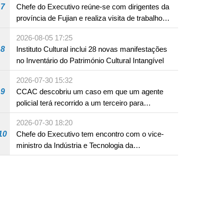
7
Chefe do Executivo reúne-se com dirigentes da
província de Fujian e realiza visita de trabalho
em Fuzhou
2026-08-05 17:25
8
Instituto Cultural inclui 28 novas manifestações
no Inventário do Património Cultural Intangível
2026-07-30 15:32
9
CCAC descobriu um caso em que um agente
policial terá recorrido a um terceiro para
assumir por si a culpa na sequência de uma
2026-07-30 18:20
infracção rodoviária
10
Chefe do Executivo tem encontro com o vice-
ministro da Indústria e Tecnologia da
Informação