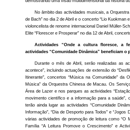
demostrando uma visão multidimensional da história do
No âmbito das actividades musicais, a Orquestr
de Bach” no dia 2 de Abril e o concerto “Lio Kuokman e
violoncelista de renome internacional Daniel Müller-S
Elite “Florescer e Prosperar” no dia 12 de Abril, conce
Actividades “Onde a cultura floresce, a f
actividades “Comunidade Dinâmica” beneficiam o p
Durante o mês de Abril, serão realizadas as act
acontece”, incluindo actuações de extensão do “Desfil
Itinerante”, concertos “Música na Comunidade” da
Música” da Orquestra Chinesa de Macau. Os Serviço
Área de Lazer e nos parques as actividades “Estação 
movimento científico e a informação para a saúde”, 
terão ainda lugar as actividades “Comunidade Dinâm
Informação”, “Dia de Desporto para Todos” e “Jogos 
várias actividades de promoção de leitura como “O 
Família “A Leitura Promove o Crescimento” e Acti