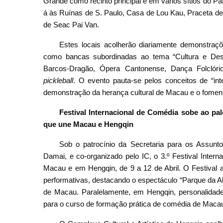
Grande como recinto principal e em vários sítios do Pa
á às Ruínas de S. Paulo, Casa de Lou Kau, Praceta de 
de Seac Pai Van.
Estes locais acolherão diariamente demonstraçõ
como bancas subordinadas ao tema “Cultura e De
Barcos-Dragão, Ópera Cantonense, Dança Folclóri
pickleball
. O evento pauta-se pelos conceitos de “inte
demonstração da herança cultural de Macau e o fomento
Festival Internacional de Comédia sobe ao pa
que une Macau e Hengqin
Sob o patrocínio da Secretaria para os Assunt
Damai, e co-organizado pelo IC, o 3.º Festival Inte
Macau e em Hengqin, de 9 a 12 de Abril. O Festival 
performativas, destacando o espectáculo “Parque da Al
de Macau. Paralelamente, em Hengqin, personalidades 
para o curso de formação prática de comédia de Maca