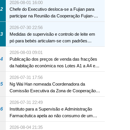
2026-08-01 16:00
2
Chefe do Executivo desloca-se a Fujian para
participar na Reunião da Cooperação Fujian-
Macau
2026-07-30 22:56
3
Medidas de supervisão e controlo de leite em
pó para bebés articulam-se com padrões
internacionais Serviços interdepartamentais
2026-08-03 09:01
envidam esforços para assegurar a saúde dos
4
Publicação dos preços de venda das fracções
bebés e crianças, assim como a segurança
da habitação económica nos Lotes A1 a A4 e
alimentar
A12 da Zona A dos Novos Aterros
2026-07-31 17:56
5
Ng Wai Han nomeada Coordenadora da
Comissão Executiva da Zona de Cooperação
Aprofundada entre Guangdong e Macau em
2026-07-31 22:49
Hengqin
6
Instituto para a Supervisão e Administração
Farmacêutica apela ao não consumo de um
produto com substâncias medicamentosas
2026-08-04 21:35
ocidentais