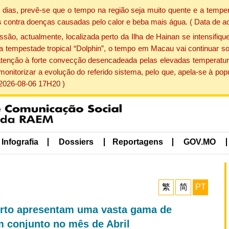
dias, prevê-se que o tempo na região seja muito quente e a temper
 contra doenças causadas pelo calor e beba mais água. ( Data de a
, actualmente, localizada perto da Ilha de Hainan se intensifique
a tempestade tropical “Dolphin”, o tempo em Macau vai continuar so
atenção à forte convecção desencadeada pelas elevadas temperatur
 monitorizar a evolução do referido sistema, pelo que, apela-se à 
 2026-08-06 17H20 )
Infografia
Dossiers
Reportagens
GOV.MO
繁
简
PT
sporto apresentam uma vasta gama de
em conjunto no mês de Abril