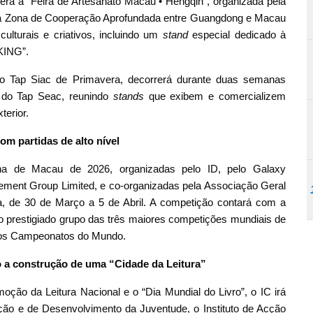
erá a “Feira de Artesanato Macau • Hengqin”, organizada pela
da Zona de Cooperação Aprofundada entre Guangdong e Macau
culturais e criativos, incluindo um
stand
especial dedicado à
 KING”.
o do Tap Siac de Primavera, decorrerá durante duas semanas
a do Tap Seac, reunindo
stands
que exibem e comercializem
terior.
m partidas de alto nível
na de Macau de 2026, organizadas pelo ID, pelo Galaxy
ement Group Limited, e co-organizadas pela Associação Geral
, de 30 de Março a 5 de Abril. A competição contará com a
ra o prestigiado grupo das três maiores competições mundiais de
 os Campeonatos do Mundo.
 a construção de uma “Cidade da Leitura”
ão da Leitura Nacional e o “Dia Mundial do Livro”, o IC irá
ão e de Desenvolvimento da Juventude, o Instituto de Acção