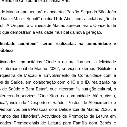
 Reino de Chu durante a dinastia Han.
a de Macau apresentará o concerto “Paixão Segundo São João
 Daniel Müller-Schott” no dia 11 de Abril, com a colaboração do
chott. A Orquestra Chinesa de Macau apresentará o Concerto de
rto que demostram a vitalidade musical da nova geração.
elicidade acontece” serão realizadas na comunidade e
úblico
ividades comunitárias “Onde a cultura floresce, a felicidade
e Internacional de Macau 2026”, serviços externos “Biblioteca
 Orquestra de Macau e “Envolvimento da Comunidade com a
s de Saúde, em colaboração com o IC e o ID, realizarão na
de Saúde e Bem-Estar”, que integram “a nutrição cultural, o
oferecendo serviços “One Stop” na comunidade. Além, disso,
ica”, incluindo “Desporto e Saúde: Postos de Atendimento e
Desportivos para Pessoas com Deficiência de Macau 2026”, e
Mundo das Histórias”, Actividade de Promoção de Leitura em
vidades Promocionais de Leitura para Família com Bebés e