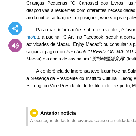
Crianças Pequenas “O Carrossel dos Livros Ilustr
desportivas a residentes com diferentes necessidades. 
ainda outras actuações, exposições, workshops e pales
Para mais informações sobre os eventos, é favor vi
mo/pt
), a página “IC Art” no Facebook, seguir a cont
actividades de Macau “Enjoy Macao”; ou consultar a pág
seguir a página do
Facebook
“
TREND ON MACAU 
Macau) e a conta de assinatura “
澳門特區體育局
” (In
A conferência de imprensa teve lugar hoje na Sa
a presença da Presidente do Instituto Cultural, Leong 
Si Leng; do Vice-Presidente do Instituto do Desporto, 
Anterior notícia
A ocultação do facto do divórcio causou a nulidade d
sogra