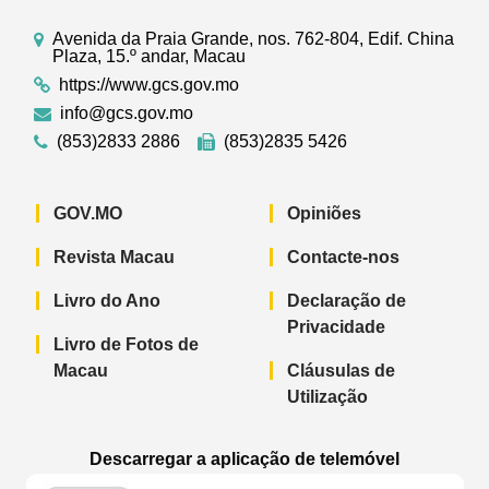
Avenida da Praia Grande, nos. 762-804, Edif. China
Plaza, 15.º andar, Macau
https://www.gcs.gov.mo
info@gcs.gov.mo
(853)2833 2886
(853)2835 5426
GOV.MO
Opiniões
Revista Macau
Contacte-nos
Livro do Ano
Declaração de
Privacidade
Livro de Fotos de
Macau
Cláusulas de
Utilização
Descarregar a aplicação de telemóvel
Aplicação de telemóvel “Notícias do G
Aplicação de telemóvel “
Aplicação 