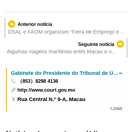
Anterior notícia
DSAL e FAOM organizam “Feira de Emprego e
Desenvolvimento Profissional da Primavera
Seguinte notícia
2026” Inscrições abertas a partir de amanhã (dia
Algumas viagens marítimas entre Macau e o
31)
Interior da China foram canceladas devido ao
mau tempo
Gabinete do Presidente do Tribunal de Última Instância
（853）8298 4136
http://www.court.gov.mo
Rua Central N.º 9-A, Macau
+ mais