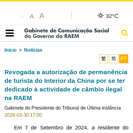
A
C
A
32°
A
Pesq
Índice
Início
Notícias
繁
简
PT
Revogada a autorização de permanência
de turista do Interior da China por se ter
dedicado à actividade de câmbio ilegal
na RAEM
Gabinete do Presidente do Tribunal de Última Instância
2026-03-30 17:00
Em 7 de Setembro de 2024, a residente do