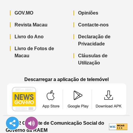
GOV.MO
Opiniões
Revista Macau
Contacte-nos
Livro do Ano
Declaração de
Privacidade
Livro de Fotos de
Macau
Cláusulas de
Utilização
Descarregar a aplicação de telemóvel
Aplicação de telemóvel “Notícias do G
Aplicação de telemóvel “
Aplicação 
© 2022 Gabinete de Comunicação Social do
Governo da RAEM