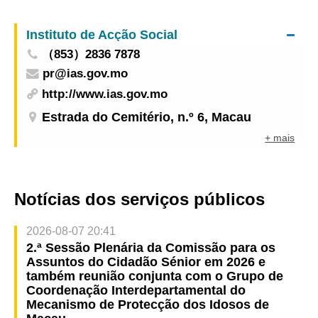
comunitárias 2026” impulsiona o consumo nos
bairros comunitários, tendo revelado resultados
Instituto de Acção Social
notáveis nas primeiras duas semanas
（853）2836 7878
pr@ias.gov.mo
http://www.ias.gov.mo
Estrada do Cemitério, n.º 6, Macau
+ mais
Notícias dos serviços públicos
2026-08-07 20:41
2.ª Sessão Plenária da Comissão para os
Assuntos do Cidadão Sénior em 2026 e
também reunião conjunta com o Grupo de
Coordenação Interdepartamental do
Mecanismo de Protecção dos Idosos de