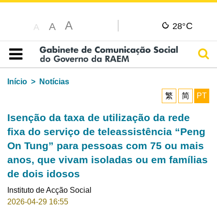
A
C
A
28°
A
Pesq
Índice
Início
Notícias
繁
简
PT
Isenção da taxa de utilização da rede
fixa do serviço de teleassistência “Peng
On Tung” para pessoas com 75 ou mais
anos, que vivam isoladas ou em famílias
de dois idosos
Instituto de Acção Social
2026-04-29 16:55