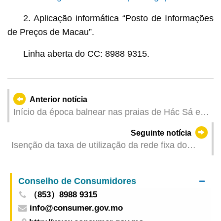
2. Aplicação informática “Posto de Informações
de Preços de Macau”.
Linha aberta do CC: 8988 9315.
Anterior notícia
Início da época balnear nas praias de Hác Sá e
de Cheoc Van em 1 de Maio
Seguinte notícia
Isenção da taxa de utilização da rede fixa do
serviço de teleassistência “Peng On Tung” para
pessoas com 75 ou mais anos, que vivam
Conselho de Consumidores
isoladas ou em famílias de dois idosos
（853）8988 9315
info@consumer.gov.mo