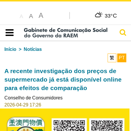
A
C
A
33°
A
Pesq
Índice
Início
Notícias
繁
PT
A recente investigação dos preços de
supermercado já está disponível online
para efeitos de comparação
Conselho de Consumidores
2026-04-29 17:26