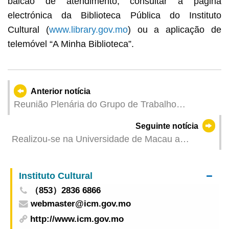
balcão de atendimento, consultar a página
electrónica da Biblioteca Pública do Instituto
Cultural (
www.library.gov.mo
) ou a aplicação de
telemóvel “A Minha Biblioteca”.
Anterior notícia
Reunião Plenária do Grupo de Trabalho
Interdepartamental contra o Branqueamento de
Seguinte notícia
Capitais e Financiamento ao Terrorismo
Realizou-se na Universidade de Macau a
cerimónia de encerramento da 1.ª edição do
Curso de habilitação para o exercício do cargo de
Instituto Cultural
chefe de divisão
（853）2836 6866
webmaster@icm.gov.mo
http://www.icm.gov.mo