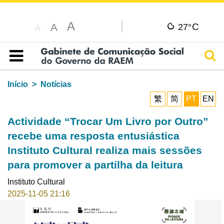
A
C
A
27°
A
Pesq
Índice
Início
Notícias
繁
简
PT
EN
Actividade “Trocar Um Livro por Outro”
recebe uma resposta entusiástica
Instituto Cultural realiza mais sessões
para promover a partilha da leitura
Instituto Cultural
2025-11-05 21:16