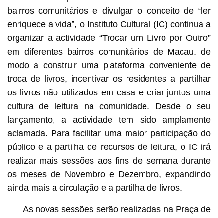
Actividade “Trocar Um Livro por Outro” recebe uma
resposta entusiástica Instituto Cultural realiza mais
bairros comunitários e divulgar o conceito de “ler
sessões para promover a partilha da leitura
enriquece a vida”, o Instituto Cultural (IC) continua a
organizar a actividade “Trocar um Livro por Outro”
em diferentes bairros comunitários de Macau, de
modo a construir uma plataforma conveniente de
troca de livros, incentivar os residentes a partilhar
os livros não utilizados em casa e criar juntos uma
cultura de leitura na comunidade. Desde o seu
lançamento, a actividade tem sido amplamente
aclamada. Para facilitar uma maior participação do
público e a partilha de recursos de leitura, o IC irá
realizar mais sessões aos fins de semana durante
os meses de Novembro e Dezembro, expandindo
ainda mais a circulação e a partilha de livros.
As novas sessões serão realizadas na Praça de