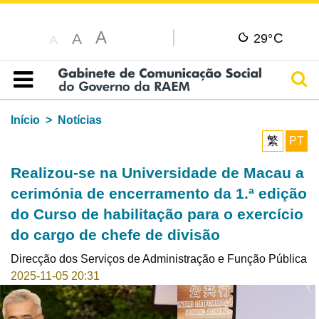
A
C
A
29°
A
Pesq
Índice
Início
Notícias
繁
PT
Realizou-se na Universidade de Macau a
cerimónia de encerramento da 1.ª edição
do Curso de habilitação para o exercício
do cargo de chefe de divisão
Direcção dos Serviços de Administração e Função Pública
2025-11-05 20:31