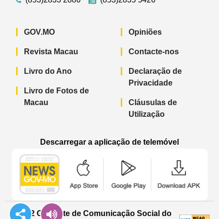
GOV.MO
Opiniões
Revista Macau
Contacte-nos
Livro do Ano
Declaração de
Privacidade
Livro de Fotos de
Macau
Cláusulas de
Utilização
Descarregar a aplicação de telemóvel
Aplicação de telemóvel “Notícias do G
Aplicação de telemóvel “
Aplicação 
© 2022 Gabinete de Comunicação Social do