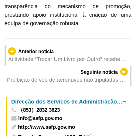
transparência do mecanismo de promoção,
prestando apoio institucional à criação de uma
equipa de governação robusta.
Anterior notícia
Actividade “Trocar Um Livro por Outro” recebe
uma resposta entusiástica Instituto Cultural
Seguinte notícia
realiza mais sessões para promover a partilha da
Proibição de voo de aeronaves não tripuladas da
leitura
Nave Desportiva dos Jogos da Ásia Oriental de
Macau durante a 15.ª edição dos Jogos
Direcção dos Serviços de Administração e Função Pública
Nacionais
（853）2832 3623
info@safp.gov.mo
http://www.safp.gov.mo