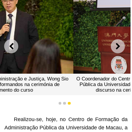
ANTERIOR
SEGU
O Coordenador do Centro de Formação da Administração
Pública da Universidade de Macau, Shui Bing, proferiu
discurso na cerimónia de encerramento
1
2
3
Realizou-se, hoje, no Centro de Formação da
Administração Pública da Universidade de Macau, a