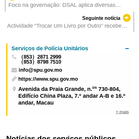
Foco na governação: DSAL aplica diversas
medidas para promoção do emprego e apoio ao
Seguinte notícia
desenvolvimento diversificado dos residentes
Actividade “Trocar Um Livro por Outro” recebe
uma resposta entusiástica Instituto Cultural
realiza mais sessões para promover a partilha da
Serviços de Polícia Unitários
leitura
（853）2871 2999
（853）8798 7510
info@spu.gov.mo
https://www.spu.gov.mo
os
Avenida da Praia Grande, n.
730-804,
Edifício China Plaza, 7.º andar A-B e 16.º
andar, Macau
+ mais
Notícias dos serviços públicos