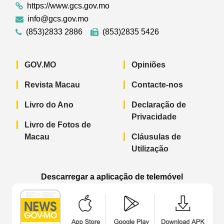
https://www.gcs.gov.mo
info@gcs.gov.mo
(853)2833 2886
(853)2835 5426
GOV.MO
Opiniões
Revista Macau
Contacte-nos
Livro do Ano
Declaração de
Privacidade
Livro de Fotos de
Macau
Cláusulas de
Utilização
Descarregar a aplicação de telemóvel
Aplicação de telemóvel “Notícias do G
Aplicação de telemóvel “
Aplicação 