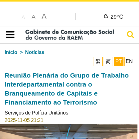
A
C
A
29°
A
Pesq
Índice
Início
Notícias
繁
简
PT
EN
Reunião Plenária do Grupo de Trabalho
Interdepartamental contra o
Branqueamento de Capitais e
Financiamento ao Terrorismo
Serviços de Polícia Unitários
2025-11-05 21:21